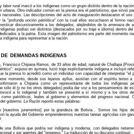
 y labor rural marcó a los indígenas como un grupo distinto dentro de la naci
ón urbana. Otro indicador común en la prensa era el patriotismo, que sirvió pa
o nacionales. Las descripciones del acto de inauguración destacaron el uso
la "profunda unción patriótica" con la cual ellos escucharon al himno nac
omesticar discursivamente a los delegados, alejándolos de la amenaza de a
ndígenas podían ser distintos (destacados por su traje e idioma) dentro del
dedicados a la patria. Esta imagen del patriotismo era parte del momento naci
ia indígena para representar a la nación.
 DE DEMANDAS INDIGENAS
o, Francisco Chipana Ramos, de 33 años de edad, natural de Challapa
(Provi
éntico": expuso en aymara, lució traje explícitamente indígena e incluyó refe
ue la prensa lo acreditó como un individuo con capacidad de interpretar "el
se momento, desde sus lejanos ayllus, asistían con el espíritu tenso a
confirmaron a Chipana como un representante de todos los indígenas p
ue sólo él (y no los otros delegados) podía dar voz a los pensamientos de e
 invocó a lo indigenal y también se presentó a sí mismo y a los otros 
e como patrióticos, leales al gobierno y elementos del progreso nacional.
del gobierno.
La Razón
reportó estas palabras:
 [nuestros juramentos] por la grandeza de Bolivia... Somos los hijos d
Con la ayuda del Gobierno emprenderemos nuestras tareas agrícolas con gar
5
.
d de una Bolivia que podría ser indígena y moderna, con delegados netame
acional y ser agentes del "progreso." La traducción de su discurso continuó: