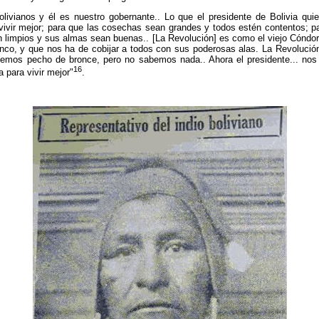
livianos y él es nuestro gobernante.. Lo que el presidente de Bolivia qu
 vivir mejor; para que las cosechas sean grandes y todos estén contentos; 
n limpios y sus almas sean buenas.. [La Revolución] es como el viejo Cóndor 
nco, y que nos ha de cobijar a todos con sus poderosas alas. La Revolució
mos pecho de bronce, pero no sabemos nada.. Ahora el presidente... nos 
16
a para vivir mejor"
.