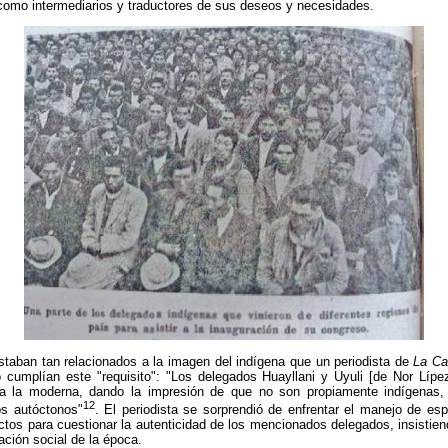
 como intermediarios y traductores de sus deseos y necesidades.
estaban tan relacionados a la imagen del indígena que un periodista de
La Ca
cumplían este "requisito": "Los delegados Huayllani y Uyuli [de Nor Lípe
 a la moderna, dando la impresión de que no son propiamente indígenas, 
12
os autóctonos"
. El periodista se sorprendió de enfrentar el manejo de esp
tos para cuestionar la autenticidad de los mencionados delegados, insistien
cación social de la época.