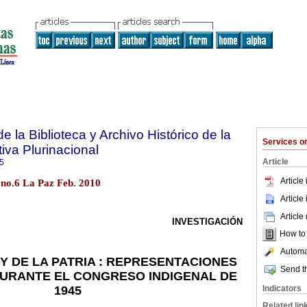
e la Biblioteca y Archivo Histórico de la
Services 
iva Plurinacional
Article
5
Article
 no.6 La Paz Feb. 2010
Article
Article
INVESTIGACIÓN
How to c
Automat
 Y DE LA PATRIA : REPRESENTACIONES
Send th
DURANTE EL CONGRESO INDIGENAL DE
Indicators
1945
Related lin