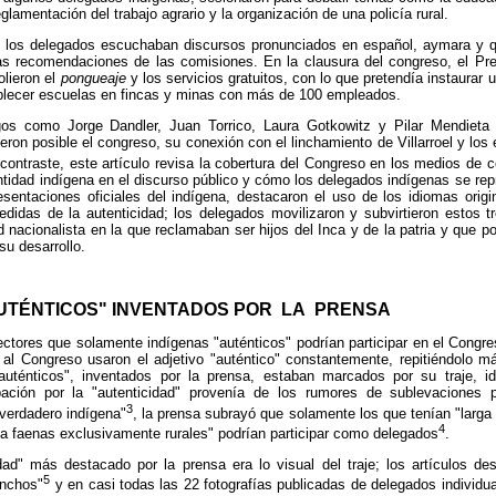
eglamentación del trabajo agrario y la organización de una policía rural.
s, los delegados escuchaban discursos pronunciados en español, aymara y 
as recomendaciones de las comisiones. En la clausura del congreso, el Pres
lieron el
pongueaje
y los servicios gratuitos, con lo que pretendía instaurar u
tablecer escuelas en fincas y minas con más de 100 empleados.
ogos como Jorge Dandler, Juan Torrico, Laura Gotkowitz y Pilar Mendieta
ieron posible el congreso, su conexión con el linchamiento de Villarroel y los
 contraste, este artículo revisa la cobertura del Congreso en los medios de
entidad indígena en el discurso público y cómo los delegados indígenas se re
entaciones oficiales del indígena, destacaron el uso de los idiomas origin
didas de la autenticidad; los delegados movilizaron y subvirtieron estos t
 nacionalista en la que reclamaban ser hijos del Inca y de la patria y que pod
su desarrollo.
AUTÉNTICOS" INVENTADOS POR LA PRENSA
ctores que solamente indígenas "auténticos" podrían participar en el Congre
 al Congreso usaron el adjetivo "auténtico" constantemente, repitiéndolo m
uténticos", inventados por la prensa, estaban marcados por su traje, id
pación por la "autenticidad" provenía de los rumores de sublevaciones
3
verdadero indígena"
, la prensa subrayó que solamente los que tenían "larga 
4
s a faenas exclusivamente rurales" podrían participar como delegados
.
dad" más destacado por la prensa era lo visual del traje; los artículos de
5
onchos"
y en casi todas las 22 fotografías publicadas de delegados individu