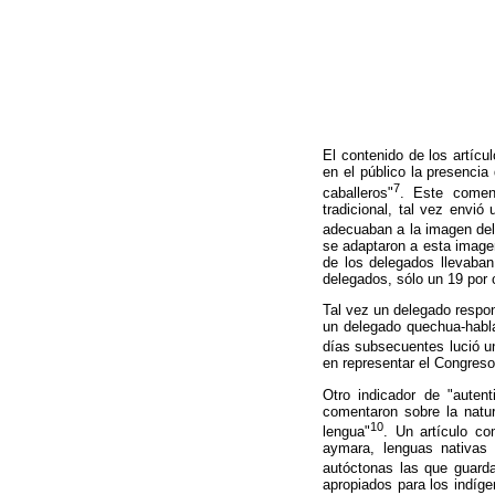
El contenido de los artícu
en el público la presencia
7
caballeros"
. Este coment
tradicional, tal vez envi
adecuaban a la imagen del
se adaptaron a esta imagen
de los delegados llevaban
delegados, sólo un 19 por c
Tal vez un delegado respon
un delegado quechua-habla
días subsecuentes lució 
en representar el Congreso 
Otro indicador de "auten
comentaron sobre la natur
10
lengua"
. Un artículo c
aymara, lenguas nativas 
autóctonas las que guard
apropiados para los indíge