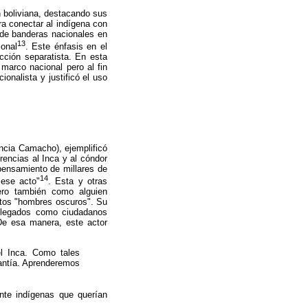
ón boliviana, destacando sus
ra conectar al indígena con
 de banderas nacionales en
13
ional
. Este énfasis en el
cción separatista. En esta
 marco nacional pero al fin
onalista y justificó el uso
ncia Camacho), ejemplificó
rencias al Inca y al cóndor
 pensamiento de millares de
14
 ese acto"
. Esta y otras
ero también como alguien
stos "hombres oscuros". Su
delegados como ciudadanos
 De esa manera, este actor
el Inca. Como tales
antía. Aprenderemos
nte indígenas que querían