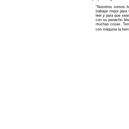
"Nosotros somos bo
trabajar mejor para
leer y para que sea
con su penacho bla
muchas cosas. Tene
con máquina la tierr