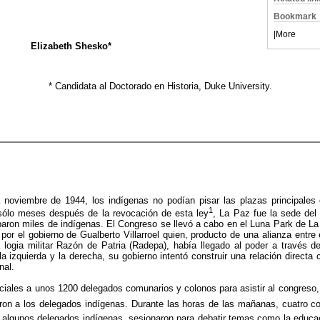
Bookmark
|
More
Elizabeth Shesko*
* Candidata al Doctorado en Historia, Duke University.
a noviembre de 1944, los indígenas no podían pisar las plazas principale
1
sólo meses después de la revocación de esta ley
, La Paz fue la sede del
iparon miles de indígenas. El Congreso se llevó a cabo en el Luna Park de L
por el gobierno de Gualberto Villarroel quien, producto de una alianza entre
 logia militar Razón de Patria (Radepa), había llegado al poder a través de
 izquierda y la derecha, su gobierno intentó construir una relación directa 
nal.
ciales a unos 1200 delegados comunarios y colonos para asistir al congreso, 
on a los delegados indígenas. Durante las horas de las mañanas, cuatro 
 algunos delegados indígenas, sesionaron para debatir temas como la educac