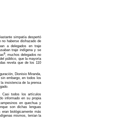
Bastante simpatía despertó
de no haberse disfrazado de
ban a delegados en traje
usaban traje indígena y se
8
ías
, muchos delegados no
del público, que la mayoría
adas revela que de los 110
guración, Dionisio Miranda,
 sin embargo, en todos los
a insistencia de la prensa
egado.
 Casi todos los artículos
ndo informado en su propia
s campesinos en quechua y
aunque son dichas lenguas
s eran biológicamente más
indígenas mismos, tenían la