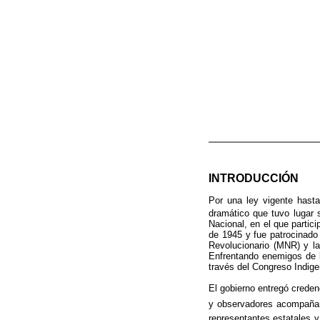
INTRODUCCIÓN
Por una ley vigente hast
dramático que tuvo lugar 
Nacional, en el que partic
de 1945 y fue patrocinado 
Revolucionario (MNR) y la
Enfrentando enemigos de la
través del Congreso Indige
El gobierno entregó creden
y observadores acompañar
representantes estatales y