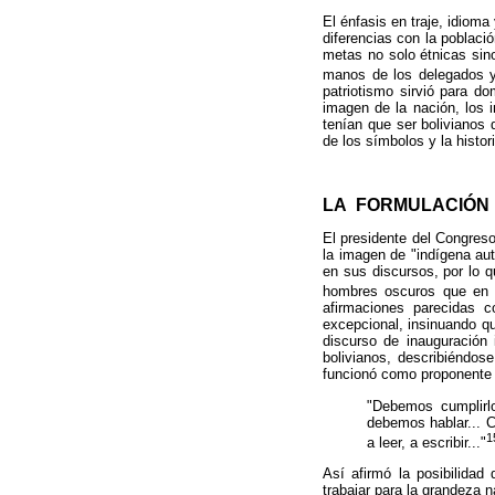
El énfasis en traje, idioma
diferencias con la poblaci
metas no solo étnicas sin
manos de los delegados y 
patriotismo sirvió para d
imagen de la nación, los i
tenían que ser bolivianos 
de los símbolos y la histor
LA FORMULACIÓN
El presidente del Congres
la imagen de "indígena aut
en sus discursos, por lo q
hombres oscuros que en e
afirmaciones parecidas 
excepcional, insinuando q
discurso de inauguración
bolivianos, describiéndos
funcionó como proponente 
"Debemos cumplirlo
debemos hablar... 
1
a leer, a escribir..."
Así afirmó la posibilida
trabajar para la grandeza n