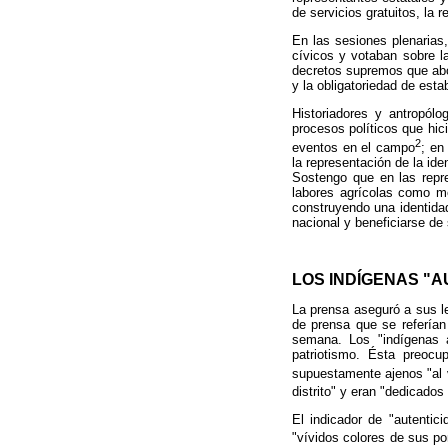
de servicios gratuitos, la r
En las sesiones plenaria
cívicos y votaban sobre l
decretos supremos que abo
y la obligatoriedad de es
Historiadores y antropól
procesos políticos que hic
2
eventos en el campo
; en
la representación de la id
Sostengo que en las repres
labores agrícolas como me
construyendo una identidad
nacional y beneficiarse de 
LOS INDÍGENAS "
La prensa aseguró a sus le
de prensa que se referían
semana. Los "indígenas a
patriotismo. Ésta preocu
supuestamente ajenos "al 
distrito" y eran "dedicado
El indicador de "autentici
"vívidos colores de sus p