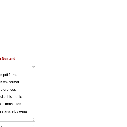
on Demand
 in pdf format
 in xml format
 references
ite this article
ic translation
is article by e-mail
ks