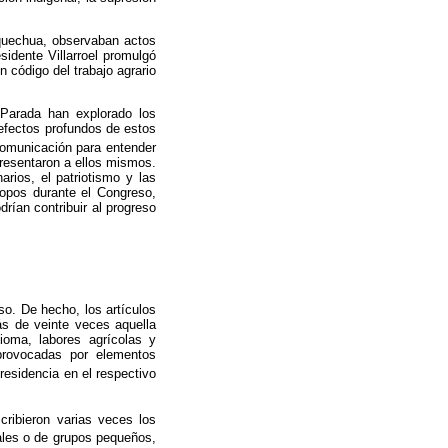
quechua, observaban actos
idente Villarroel promulgó
n código del trabajo agrario
 Parada han explorado los
 efectos profundos de estos
 comunicación para entender
presentaron a ellos mismos.
arios, el patriotismo y las
ropos durante el Congreso,
rían contribuir al progreso
so. De hecho, los artículos
ás de veinte veces aquella
ioma, labores agrícolas y
 provocadas por elementos
residencia en el respectivo
scribieron varias veces los
ales o de grupos pequeños,