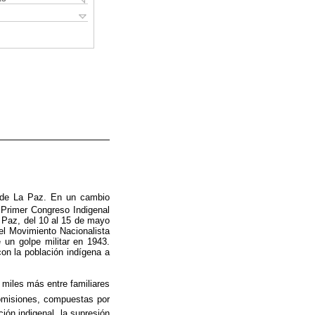
s de La Paz. En un cambio
 Primer Congreso Indigenal
a Paz, del 10 al 15 de mayo
 el Movimiento Nacionalista
 un golpe militar en 1943.
con la población indígena a
miles más entre familiares
comisiones, compuestas por
ión indigenal, la supresión