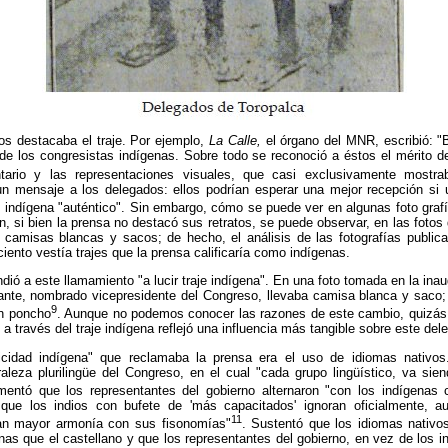
los destacaba el traje. Por ejemplo,
La Calle,
el órgano del MNR, escribió: "
 de los congresistas indígenas. Sobre todo se reconoció a éstos el mérito 
ario y las representaciones visuales, que casi exclusivamente mostra
ó un mensaje a los delegados: ellos podrían esperar una mejor recepción si 
 indígena "auténtico". Sin embargo, cómo se puede ver en algunas foto graf
, si bien la prensa no destacó sus retratos, se puede observar, en las fotos 
 camisas blancas y sacos; de hecho, el análisis de las fotografías public
iento vestía trajes que la prensa calificaría como indígenas.
dió a este llamamiento "a lucir traje indígena". En una foto tomada en la inau
nte, nombrado vicepresidente del Congreso, llevaba camisa blanca y saco;
9
un poncho
. Aunque no podemos conocer las razones de este cambio, quizás l
a través del traje indígena reflejó una influencia más tangible sobre este del
ticidad indígena" que reclamaba la prensa era el uso de idiomas nativos.
aleza plurilingüe del Congreso, en el cual "cada grupo lingüístico, va sie
omentó que los representantes del gobierno alternaron "con los indígena
que los indios con bufete de 'más capacitados' ignoran oficialmente, 
11
an mayor armonía con sus fisonomías"
. Sustentó que
los idiomas nativo
nas que el castellano y que los representantes del gobierno, en vez de los 