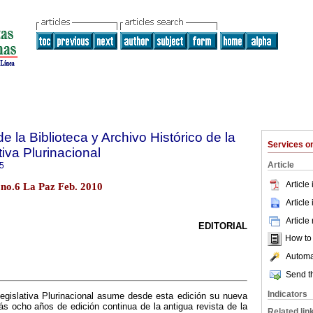
e la Biblioteca y Archivo Histórico de la
Services 
iva Plurinacional
Article
5
Article
 no.6 La Paz Feb. 2010
Article
Article
EDITORIAL
How to c
Automat
Send th
Indicators
gislativa Plurinacional asume desde esta edición su nueva
s ocho años de edición continua de la antigua revista de la
Related lin