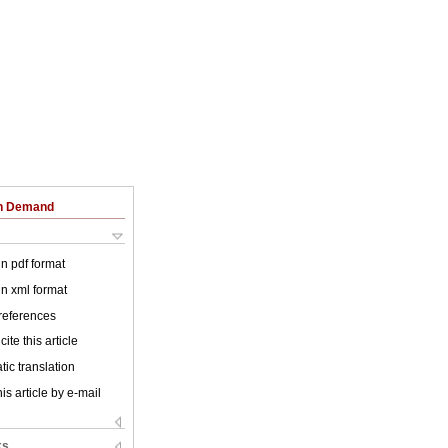
on Demand
 in pdf format
 in xml format
 references
ite this article
ic translation
is article by e-mail
ks