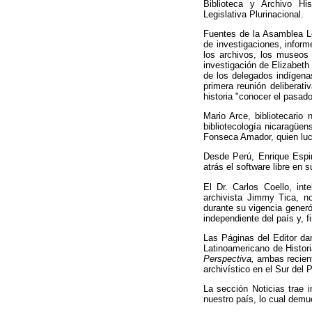
Biblioteca y Archivo Hi
Legislativa Plurinacional.
Fuentes de la Asamblea Leg
de investigaciones, informe
los archivos, los museos 
investigación de Elizabeth
de los delegados indígena
primera reunión deliberat
historia "conocer el pasado
Mario Arce, bibliotecario 
bibliotecología nicaragüe
Fonseca Amador, quien luch
Desde Perú, Enrique Espi
atrás el software libre en 
El Dr. Carlos Coello, inte
archivista Jimmy Tica, no
durante su vigencia generó
independiente del país y, f
Las Páginas del Editor da
Latinoamericano de Histor
Perspectiva,
ambas recient
archivístico en el Sur del 
La sección Noticias trae 
nuestro país, lo cual demue