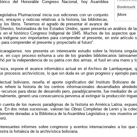
stórico del Honorable Congreso Nacional, hoy Asamblea
Bookmark
|
More
islativa Plurinacional inicia sus ediciones con un conjunto
s, ensayos y noticias relativas a la historia, las bibliotecas,
y los libros. Tenemos el agrado de presentar el avance de
 Shesko, historiadora de los Estados Unidos, quien presenta un análisis de l
s en el histórico Congreso Indigenal de 1945. Muchos de los aspectos que
iva indígena son importantes para comprender el presente, en este artículo
 para comprender el presente y proyectarlo al futuro".
nicaragüense, nos presenta un interesante estudio sobre la historia singul
nse, en cuyo proceso exhuma a uno de los grandes bibliotecarios latinoameri
ó por la independencia de su patria con dos armas, el fusil en una mano y los
noza, expone el avance informático actual en el Archivo de Lambayeque, q
sus procesos archivísticos, lo que sin duda es un gran progreso y ejemplo par
lectual boliviano, reseña el aporte significativo del Instituto Boliviano d
s refiere la historia de los centros informacionales desarrollados alreded
 recursos para obras de desarrollo pero, paradójicamente, fue mediador de u
inalmente, generó una consecuencia perversa al extinguir la producción trigue
n cuenta de los nuevos paradigmas de la historia en América Latina, expue
ia. En dos notas sucesivas, valoran las
Obras Completas
de Lenin y la colec
emente donadas a la Biblioteca de la Asamblea Legislativa y nos muestra una
Perú.
interesantes informes sobre congresos y eventos internacionales a los que a
stra la fortaleza de la archivística boliviana.