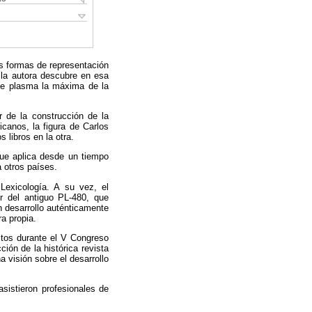
as formas de representación
 la autora descubre en esa
 se plasma la máxima de la
ar de la construcción de la
canos, la figura de Carlos
 libros en la otra.
ue aplica desde un tiempo
a otros países.
e Lexicología. A su vez, el
or del antiguo PL-480, que
n desarrollo auténticamente
ra propia.
stos durante el V Congreso
ción de la histórica revista
 visión sobre el desarrollo
sistieron profesionales de