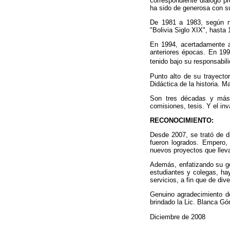
correspondiente diálogo p
ha sido de generosa con s
De 1981 a 1983, según nue
"Bolivia Siglo XIX", hasta 
En 1994, acertadamente a
anteriores épocas. En 199
tenido bajo su responsabil
Punto alto de su trayector
Didáctica de la historia. 
Son tres décadas y más, 
comisiones, tesis. Y el in
RECONOCIMIENTO:
Desde 2007, se trató de d
fueron logrados. Empero, 
nuevos proyectos que lleva
Además, enfatizando su gen
estudiantes y colegas, hay
servicios, a fin que de di
Genuino agradecimiento d
brindado la Lic. Blanca G
Diciembre de 2008