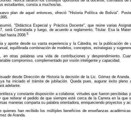
rofundo. Nunca faltaron los consejos oportunos de la docente, colmados de a
us estudiantes, consta a muchos/as.
vo plan de aquel entonces, ofreció "Historia Política de Bolivia". Post
1995.
sumió, "Didáctica Especial y Práctica Docente", que reúne varias Asigna
7, será Contratada y luego, de acuerdo a reglamento, Titular. Esa la Mat
5
idad hasta 2008.
ia y aporte desde su vasta experiencia y la Cátedra, es la publicación de 
Manual, equilibrada combinación de modelos, conceptos, estrategias y sugerenci
en otras palabras una vida de contribuciones y desprendimiento. Cuant
variable compromiso, complementado por visión inteligente y capacidad.
isuadir desde Dirección de Historia la decisión de la Lic. Gómez de Aranda
ya ha iniciado el trámite de jubilación. Queda pues, augurar éxito pleno
rá adelante.
tileza y constante disposición a colaborar, virtudes que fueron percibidas
 que reiterar el pedido de que siempre esté cerca de la Carrera en la que 
versas maneras comparta su palabra orientadora, enriqueciendo proyectos y acc
e quienes han recibido los múltiples beneficios de enseñanzas académicas
ómez de Aranda.