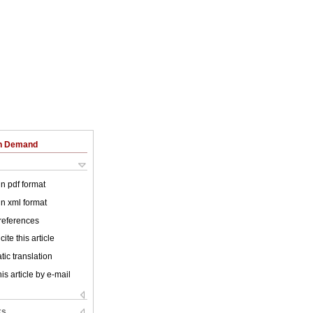
on Demand
 in pdf format
 in xml format
 references
ite this article
ic translation
is article by e-mail
ks