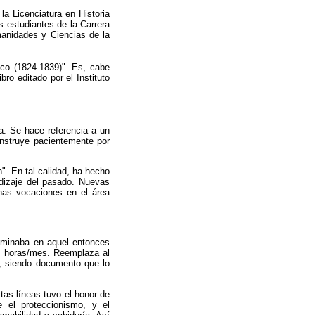
a Licenciatura en Historia
s estudiantes de la Carrera
manidades y Ciencias de la
ico (1824-1839)". Es, cabe
bro editado por el Instituto
a. Se hace referencia a un
onstruye pacientemente por
". En tal calidad, ha hecho
dizaje del pasado. Nuevas
has vocaciones en el área
nominaba en aquel entonces
 20 horas/mes. Reemplaza al
da, siendo documento que lo
stas líneas tuvo el honor de
e el proteccionismo, y el