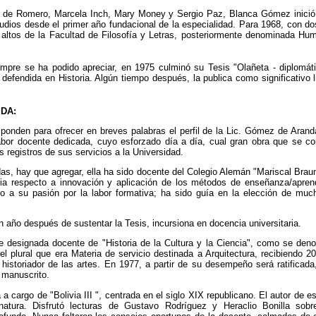
án de Romero, Marcela Inch, Mary Money y Sergio Paz, Blanca Gómez inició l
dios desde el primer año fundacional de la especialidad. Para 1968, con do
altos de la Facultad de Filosofía y Letras, posteriormente denominada Hu
empre se ha podido apreciar, en 1975 culminó su Tesis "Olañeta - diplomát
 defendida en Historia. Algún tiempo después, la publica como significativo li
DA:
sponden para ofrecer en breves palabras el perfil de la Lic. Gómez de Arand
abor docente dedicada, cuyo esforzado día a día, cual gran obra que se c
s registros de sus servicios a la Universidad.
s, hay que agregar, ella ha sido docente del Colegio Alemán "Mariscal Braun
cia respecto a innovación y aplicación de los métodos de enseñanza/apren
 a su pasión por la labor formativa; ha sido guía en la elección de muc
n año
después de sustentar la Tesis,
incursiona en docencia universitaria.
 designada docente de "Historia de la Cultura y la Ciencia", como se de
el plural que era Materia de servicio destinada a Arquitectura, recibiendo
, historiador de las artes. En 1977, a partir de su desempeño será ratifica
manuscrito.
 cargo de "Bolivia III ", centrada en el siglo XIX republicano. El autor de e
tura. Disfrutó lecturas de Gustavo Rodríguez y Heraclio Bonilla sobr