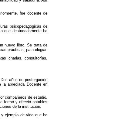
mabilidad y sabiduría. Así
eriormente, fue docente de
turas psicopedagógicas de
eria que destacadamente ha
un nuevo libro. Se trata de
as prácticas, para elogiar.
as charlas, consultorías,
. Dos años
de postergación
 a la apreciada Docente en
 por compañeros de estudio,
se formó y ofreció notables
iones de la institución.
 y ejemplo de vida que ha