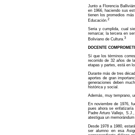
Junto a Florencia Ballivi
en 1966, haciendo sus estu
tienen los promedios más 
2
Educación.
Seria y cumplida, cual si
remarcar, la tercera en ser
3
Boliviano de Cultura.
DOCENTE COMPROMETI
Sí que los términos corre
recorrido de 32 años de l
etapas y partes, está en lo
Durante más de tres década
aportes de gran importan
generaciones deben mucho
histórica y social.
Además, muy temprano, u
En noviembre de 1976, fue
pues ahora se enfatizaría 
Padre Arturo Vallejo, S.J.
atestigua un memorándum 
Desde 1978 a 1980, estará a
ser alumno en esa Asigna