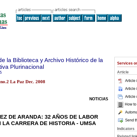
e la Biblioteca y Archivo Histórico de la
Services 
iva Plurinacional
Article
5
Article
 no.2 La Paz Dec. 2008
Article
Article
NOTICIAS
How to c
Automat
Z DE ARANDA: 32 AÑOS DE LABOR
Send th
 LA CARRERA DE HISTORIA - UMSA
Indicators
Related lin