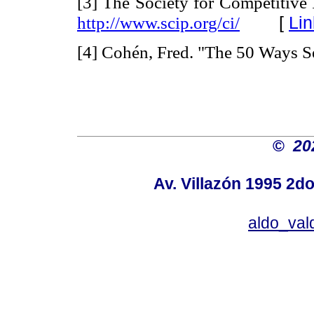
[3] The Society for Competitive 
[
Lin
http://www.scip.org/ci/
[4] Cohén, Fred. "The 50 Ways S
©
20
Av. Villazón 1995 2do
aldo_va