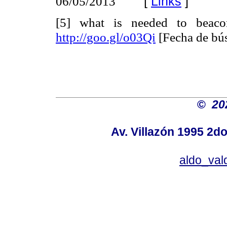
[
Links
]
06/05/2013
[5] what is needed to beacom
http://goo.gl/o03Qi
[Fecha de bú
©
20
Av. Villazón 1995 2do
aldo_va