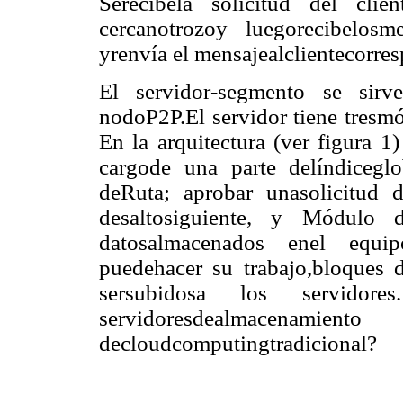
Serecibela solicitud del clie
cercanotrozoy luegorecibelosm
yrenvía el mensajealclientecorresp
El servidor-segmento se sir
nodoP2P.El servidor tiene tresmó
En la arquitectura (ver figura 1
cargode una parte delíndicegl
deRuta; aprobar unasolicitud 
desaltosiguiente, y Módulo 
datosalmacenados enel equipo
puedehacer su trabajo,bloques d
sersubidosa los servidore
servidoresdealmacen
decloudcomputingtradicional?