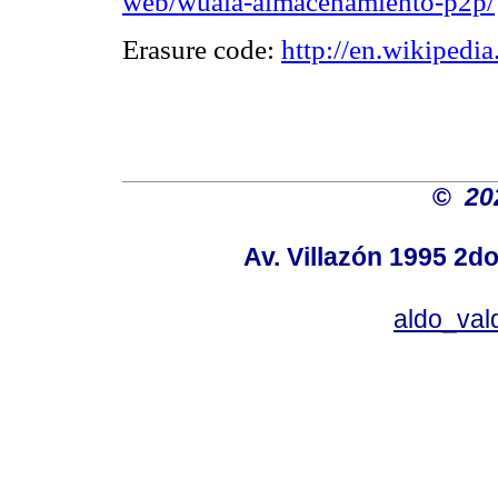
web/wuala-almacenamiento-p2p/
Erasure code:
http://en.wikipedi
©
20
Av. Villazón 1995 2do
aldo_va