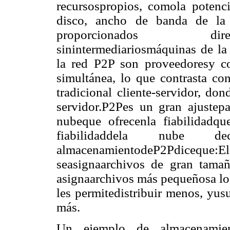
recursospropios, comola potenc
disco, ancho de banda de la 
proporcionados direc
sinintermediariosmáquinas de la 
la red P2P son proveedoresy c
simultánea, lo que contrasta co
tradicional cliente-servidor, do
servidor.P2Pes un gran ajustep
nubeque ofrecenla fiabilidadqu
fiabilidaddela nube decl
almacenamientodeP2Pdiceque:E
seasignaarchivos de gran tama
asignaarchivos más pequeñosa los
les permitedistribuir menos, yusu
más.
Un ejemplo de almacenamie