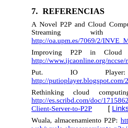
7. REFERENCIAS
A Novel P2P and Cloud Comput
Streaming with 
http://oa.upm.es/7069/2/INVE
Improving P2P in Cloud 
http://www.ijcaonline.org/nccs
Put. IO Player: 
http://putioplayer.blogspot.com/
Rethinking cloud computi
http://es.scribd.com/doc/17158
[
Link
Client-Server-to-P2P
Wuala, almacenamiento P2P:
ht