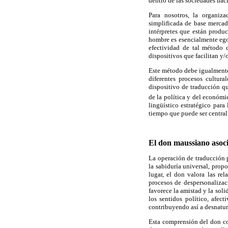
dentro de las sociedades naci
Para nosotros, la organiz
simplificada de base merca
intérpretes que están produc
hombre es esencialmente ego
efectividad de tal método 
dispositivos que facilitan y/
Este método debe igualmente
diferentes procesos cultur
dispositivo de
traducción qu
de la política y del económi
lingüístico estratégico para
tiempo que puede ser central 
El don maussiano asoci
La operación de traducción p
la sabiduría universal, propo
lugar, el don valora las re
procesos de despersonalizac
favorece la amistad y la soli
los sentidos político, afect
contribuyendo así a desnatur
Esta comprensión del don com