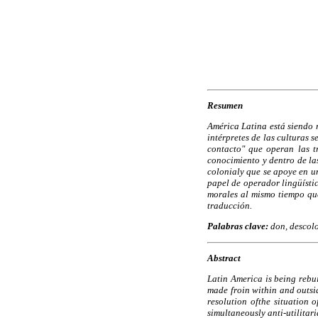
Resumen
América Latina está siendo 
intérpretes de las culturas 
contacto" que operan las t
conocimiento y dentro de las
colonialy que se apoye en un
papel de operador lingüístic
morales al mismo tiempo que
traducción.
Palabras clave:
don, descolo
Abstract
Latin America is being rebui
made froin within and outsid
resolution ofthe situation 
simultaneously anti-utilitar