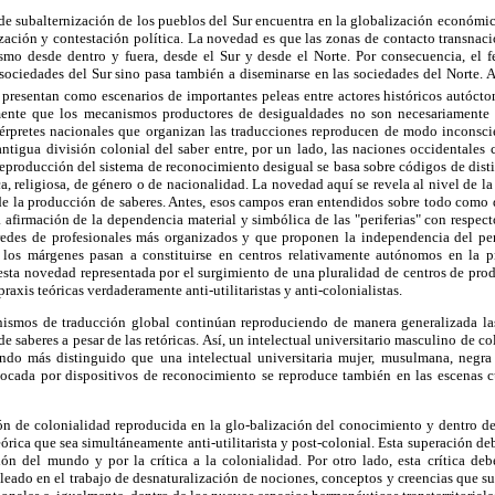
l de subalternización de los pueblos del Sur encuentra en la globalización económ
ización y contestación política. La novedad es que las zonas de contacto transnaci
ismo desde dentro y fuera, desde el Sur y desde el Norte. Por consecuencia, el
s sociedades del Sur sino pasa también a diseminarse en las sociedades del Norte. A
presentan como escenarios de importantes peleas entre actores históricos autócto
ente que los mecanismos productores de desigualdades no son necesariamente 
térpretes nacionales que organizan las traducciones reproducen de modo inconscie
ntigua división colonial del saber entre, por un lado, las naciones occidentales c
eproducción del sistema de reconocimiento desigual se basa sobre códigos de dist
ca, religiosa, de género o de nacionalidad. La novedad aquí se revela al nivel de 
e la producción de saberes. Antes, esos campos eran entendidos sobre todo como 
a afirmación de la dependencia material y simbólica de las "periferias" con respecto
edes de profesionales más organizados y que proponen la independencia del 
l los márgenes pasan a constituirse en centros relativamente autónomos en la 
a esta novedad representada por el surgimiento de una pluralidad de centros de p
raxis teóricas verdaderamente anti-utilitaristas y anti-colonialistas.
nismos de traducción global continúan reproduciendo de manera generalizada las
e saberes a pesar de las retóricas. Así, un intelectual universitario masculino de c
ndo más distinguido que una intelectual universitaria mujer, musulmana, negra
vocada por dispositivos de reconocimiento se reproduce también en las escenas cul
ión de colonialidad reproducida en la glo-balización del conocimiento y dentro de
órica que sea simultáneamente anti-utilitarista y post-colonial. Esta superación de
ación del mundo y por la crítica a la colonialidad. Por otro lado, esta crítica d
leado en el trabajo de desnaturalización de nociones, conceptos y creencias que su