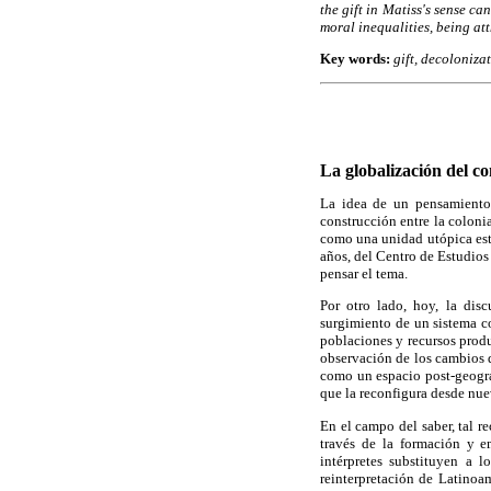
the gift in Matiss's sense ca
moral inequalities, being att
Key words:
gift, decoloniza
La globalización del co
La idea de un pensamiento 
construcción entre la coloni
como una unidad utópica est
años, del Centro de Estudio
pensar el tema.
Por otro lado, hoy, la disc
surgimiento de un sistema c
poblaciones y recursos produ
observación de los cambios d
como un espacio post-geográf
que la reconfigura desde nue
En el campo del saber, tal 
través de la formación y em
intérpretes substituyen a 
reinterpretación de Latinoa