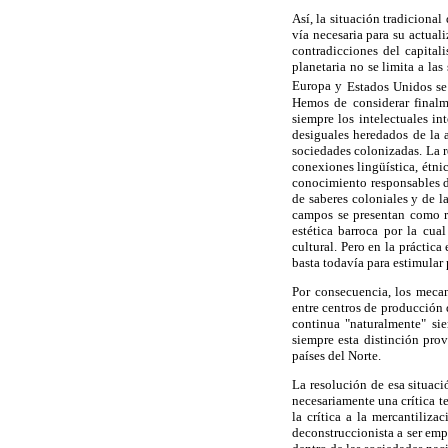
Así, la situación tradiciona
vía necesaria para su actual
contradicciones del capital
planetaria no se limita a la
Europa y
Estados Unidos se 
Hemos de considerar finalm
siempre los intelectuales in
desiguales heredados de la a
sociedades colonizadas. La r
conexiones lingüística, étni
conocimiento responsables d
de saberes coloniales y de l
campos se presentan como r
estética barroca por la cua
cultural. Pero en la práctic
basta todavía para estimular p
Por consecuencia, los meca
entre centros de producción d
continua "naturalmente" sie
siempre esta distinción pro
países del Norte.
La resolución de esa situac
necesariamente una crítica te
la crítica a la mercantiliz
deconstruccionista a ser emp