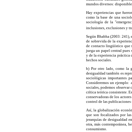
mundos diversos: disponibles
Hay experiencias que fueron
como la base de una sociol
sociología de la "emergenc
inclusiones, exclusiones y t
Según Bhabha (2003: 241), el
de sobrevida de la experien
de contacto lingüístico que s
juega un papel central pues s
y de la experiencia práctica 
hechos sociales.
b) Por otro lado, como la 
desigualdad también es repro
sociológicas importantes pa
Consideremos un ejemplo: al 
sociales, podemos observar 
crítica teórica consistente.
conservadoras de los actores
control de las publicacione
Así, la globalización econó
que son focalizados por las
jerarquías de desigualdad en
otra, más contemporánea, he
consumismo.