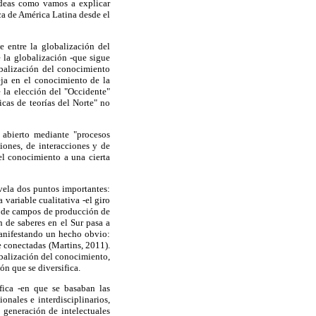
 ideas como vamos a explicar
a de América Latina desde el
e entre la globalización del
 la globalización -que sigue
lobalización del conocimiento
eja en el conocimiento de la
 la elección del "Occidente"
cas de teorías del Norte" no
 abierto mediante "procesos
iones, de interacciones y de
 el conocimiento a una cierta
ela dos puntos importantes:
variable cualitativa -el giro
ad de campos de producción de
n de saberes en el Sur pasa a
manifestando un hecho obvio:
e conectadas (Martins, 2011).
obalización del conocimiento,
ón que se diversifica.
áfica -en que se basaban las
onales e interdisciplinarios,
 generación de intelectuales