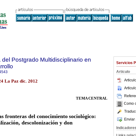
del Postgrado Multidisciplinario en
Servicios 
rollo
Articulo
4543
Articu
24 La Paz dic. 2012
Articu
Referen
TEMA CENTRAL
Como ci
Traduc
as fronteras del conocimiento
sociológico:
Enviar 
lización,
descolonización y don
Indicadore
Links rela