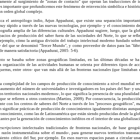
elamente al surgimiento de "zonas de contacto" que operan las traducciones de
es importante que profundicemos este fenómeno de reinvención simbólica e históric
un orden global complejo.
ica el antropólogo indio, Arjun Appadurai, que existe una separación important
y rápido a través de las nuevas tecnologías, por ejemplo- y el conocimiento de
ografía amplia de las diferencias culturales. Appadurai sugiere, luego, que la g
acios de producción del saber fuera de las sociedades del Norte, lo que se refl
 ejemplo, cómo la antigua división del trabajo intelectual moderno fundado sobre
y del que se denominó "Tercer Mundo", y como proveedor de datos para las "fábri
e manera satisfactoria (Appadurai, 2005: 5-6).
nto se basaba sobre zonas geográficas limitadas, en las últimas décadas se ha
la organización de las actividades humanas se orienta por diferentes tipos de acc
uerras, entre otros- que van más allá de las fronteras nacionales (que limitaban
la complejidad de los campos de producción de conocimiento a nivel mundial rev
l aumento del número de universidades e investigadores en los países del Sur- y una 
os territorios nacionales modernos-, lo que significa la presencia de una pluralid
 que se refieren a otros contextos (Martins, 2009). Por consecuencia, la producció
te con los centros de saberes del Norte a través de los "procesos geográficos", 
n significar prácticas de producción de conocimientos igualmente distintas aunqu
 conocimiento, como las de Latinoamérica que están siendo producidas desde la gl
tantes por la generación de conocimientos inéditos en el interior de una globalizaci
escripciones
intelectuales tradicionales de fronteras nacionales, de base geogr
 razón instrumentalista sobre el mundo-, para generar nuevos territorios transnaci
ento crítico del Sur, por ejemplo. En esos nuevos espacios pasan a circular una