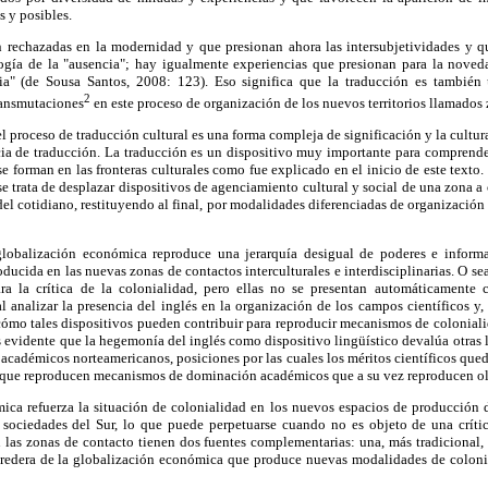
 y posibles.
 rechazadas en la modernidad y que presionan ahora las intersubjetividades y 
ogía de la "ausencia"; hay igualmente experiencias que presionan para la noved
ia" (de Sousa Santos, 2008: 123). Eso significa que la traducción es también
2
ransmutaciones
en este proceso de organización de los nuevos territorios llamados
 proceso de traducción cultural es una forma compleja de significación y la cultura
cia de traducción. La traducción es un dispositivo muy importante para comprender
e forman en las fronteras culturales como fue explicado en el inicio de este texto.
e trata de desplazar dispositivos de agenciamiento cultural y social de una zona a 
del cotidiano, restituyendo al final, por modalidades diferenciadas de organización 
globalización económica reproduce una jerarquía desigual de poderes e informa
ducida en las nuevas zonas de contactos interculturales e interdisciplinarias. O se
ra la crítica de la colonialidad, pero ellas no se presentan automáticamente 
analizar la presencia del inglés en la organización de los campos científicos y, e
cómo tales dispositivos pueden contribuir para reproducir mecanismos de colonial
 Es evidente que la hegemonía del inglés como dispositivo lingüístico devalúa otras 
 académicos norteamericanos, posiciones por las cuales los méritos científicos que
s que reproducen mecanismos de dominación académicos que a su vez reproducen ol
mica refuerza la situación de colonialidad en los nuevos espacios de producción 
 sociedades del Sur, lo que puede perpetuarse cuando no es objeto de una críti
 las zonas de contacto tienen dos fuentes complementarias: una, más tradicional,
redera de la globalización económica que produce nuevas modalidades de colonia