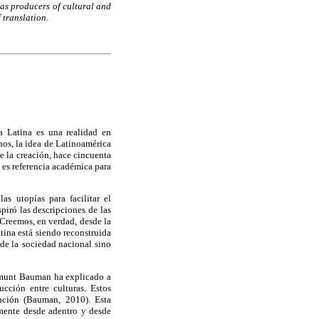
s as producers of cultural and
 translation.
a Latina es una realidad en
nos, la idea de Latinoamérica
 la creación, hace cincuenta
es referencia académica para
as utopías para facilitar el
iró las descripciones de las
 Creemos, en verdad, desde la
tina está siendo reconstruida
de la
sociedad nacional sino
ygmunt Bauman ha explicado a
ucción entre culturas. Estos
nación (Bauman, 2010). Esta
amente desde adentro y desde