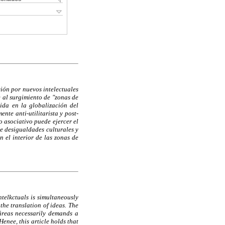
ión por nuevos intelectuales
e al surgimiento de "zonas de
ida en la globalización del
nte anti-utilitarista y post-
o asociativo puede ejercer el
de desigualdades culturales y
 el interior de las zonas de
ntelkctuals is simultaneously
the translation of ideas. The
 áreas necessarily demands a
enee, this article holds that