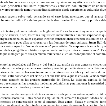
ntas de los contextos en que se basaron las experiencias cognitivistas en la modern
tistas, periodistas, militantes, diplomáticos y activistas- son intérpretes de un m
 y productores de narrativas inéditas fabricadas desde experiencias culturales dive
emos sugerir, sobre todo pensando en el caso latinoamericano, que el avance de
 interés de definición de los pasos de la descolonización cultural y política de
ocimiento y el conocimiento de la globalización están contribuyendo a la apari
s y de saberes, o sea, las zonas lingüísticas interculturales e interdisciplinarias qu
lenguas nacionales. Tales espacios inéditos transnacionales revelan los límites de l
ierto punto pues ellas se chocan con las fronteras de otras culturas. Stuart Hall 
a a estos espacios "zonas de contacto" para señalar "la co-presencia espacial y t
inuidades geográficas e históricas pero donde las trayectorias se cruzan ahora". De 
foque dialógico pues ellas permiten mirar cómo el colonizador produce el coloniza
 entre las sociedades del Norte y del Sur, la expansión de esas zonas se encuentr
urales articuladas por estados nacionales y también por el fenómeno de la diáspora 
esivamente uno de los más importantes movimientos sociales y culturales de la
icional entre sociedades del Norte y del Sur. Ella revela que la crisis de la modernida
r sino también en las grandes metrópolis del Norte. La diáspora explica la 
ales que contestan las creencias modernas colonialistas para imponer la necesidad
e sean multiculturales y democráticos.
rtante pues la emergencia de tales zonas no es de poca importancia política. Al c
experiencia asociativa. Tales zonas se amplían muchísimo con las posibilidades de la
rritorios de conversación como el internet. Esas zonas -físicas y virtuales- fun
ados por diversidad de miradas y experiencias y que favorecen la aparición de int