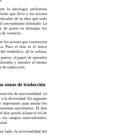
s.
 la ideología utilitarista
odo que lleve a los actores
tificador de la idea que todo
al con-sumismo ilimitado. La
 y de poner en destaque los
s de contacto.
e los actores que construyen
va. Pues el don es el único
 del simbólico; de la cultura,
 parece, el papel de operador
culturales y morales al mismo
as de traducción.
as zonas de traducción
posición de universalidad -es
la a la diversidad. En segundo
o importante para anular los
istemas autoritarios. El don
el don puede aclarar el rol de
n los campos interculturales,
nial.
un lado, la universalidad del