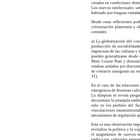
creados en condiciones disti
Los nuevos intelectuales -ar
habitado por lenguas variadas
Desde estas reflexiones pod
colonización planetaria y el
centrales:
a) La globalización del con
producción
de sociabilidade
imprecisas de las culturas y 
pueden generalizarse desde c
Mary Louise Pratt y denomin
estaban aislados por discont
de contacto inauguran un en
31).
En el caso de las relaciones
emergencia de fronteras cult
La diáspora se revela progr
deconstruir la jerarquía trad
solo en los pueblos del Su
vinculaciones transterritori
mecanismos de regulación qu
Esta es una observación impo
revitaliza la política y la 
el surgimiento de nuevos te
traducción culturales gener