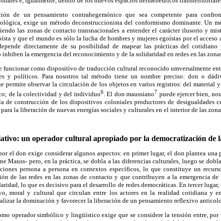
onales e, igualmente, dentro de los nuevos espacios hermenéuticos transterritoriale
ación de un pensamiento contrahegemónico que sea competente para confrontar
dológica, exige un método deconstruccionista del conformismo dominante. Un mét
iendo las zonas de contacto transnacionales a entender el carácter ilusorio y mis
ísta y que el mundo es sólo la lucha de hombres y mujeres egoístas por el acceso 
depende directamente de su posibilidad de mapear las prácticas del cotidiano
o inhiben la emergencia del reconocimiento y de la solidaridad en redes en las zona
 funcionar como dispositivo de traducción cultural reconocido umversalmente entr
ales y políticos. Para nosotros tal método tiene un nombre preciso: don o dádi
e permite observar la circulación de los objetos en varios registros: del material y
6
7
co; de la colectividad y del individuo
. El don maussiano
puede ejercer bien, nos
 la de construcción de los dispositivos coloniales productores de desigualdades 
para la liberación de nuevas energías sociales y culturales en el interior de las zon
ativo: un operador cultural apropiado por la democratización de l
or el don exige considerar algunos aspectos: en primer lugar, el don plantea una 
ne Mauss- pero, en la práctica, se dobla a las diferencias culturales, luego se dob
laciones persona a persona en contextos específicos, lo que constituye un recurs
ión de las redes en las zonas de contacto y que contribuyen a la emergencia de s
daridad, lo que es decisivo para el desarrollo de redes democráticas. En tercer lugar, 
ivo, moral y cultural que circulan entre los actores en la realidad cotidiana y e
alizar la dominación y favorecer la liberación de un pensamiento reflexivo anticolo
o operador simbólico y lingüístico exige que se considere la tensión entre, por 