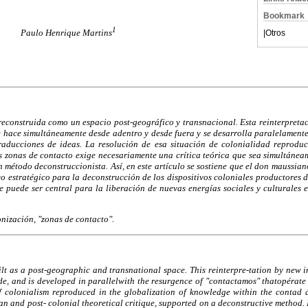
Bookmark
1
Paulo Henrique Martins
|
Otros
reconstruida como un espacio post-geográfico y transnacional. Esta reinterpretac
se hace simultáneamente desde adentro y desde fuera y se desarrolla paralelament
raducciones de ideas. La resolución de esa situación de colonialidad reproduc
 zonas de contacto exige necesariamente una crítica teórica que sea simultáneame
 método deconstruccionista. Así, en este artículo se sostiene que el don maussian
o estratégico para la deconstrucción de los dispositivos coloniales productores 
 puede ser central para la liberación de nuevas energías sociales y culturales en
nización, "zonas de contacto".
lt as a post-geographic and transnational space. This reinterpre-tation by new i
e, and is developed in parallelwith the resurgence of "contactamos" thatopérate 
of colonialism reproduced in the globalization of knowledge within the contad
ian and post- colonial theoretical critique, supported on a deconstructive method. H