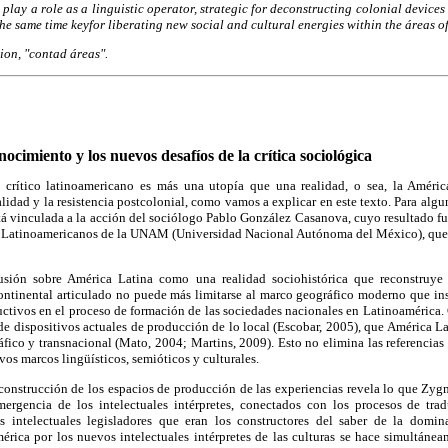
n play a role as a linguistic operator, strategic for deconstructing colonial device
he same time keyfor liberating new social and cultural energies within the áreas of
tion, "contad áreas".
nocimiento y los nuevos desafíos de la crítica sociológica
crítico latinoamericano es más una utopía que una realidad, o sea, la Améric
alidad y la resistencia postcolonial, como vamos a explicar en este texto. Para algu
á vinculada a la acción del sociólogo Pablo González Casanova, cuyo resultado fue
s Latinoamericanos de la UNAM (Universidad Nacional Autónoma del México), que 
usión sobre América Latina como una realidad sociohistórica que reconstruye l
ontinental articulado no puede más limitarse al marco geográfico moderno que insp
ctivos en el proceso de formación de las sociedades nacionales en Latinoamérica.
e dispositivos actuales de producción de lo local (Escobar, 2005), que América La
ico y transnacional (Mato, 2004; Martins, 2009). Esto no elimina las referencias 
vos marcos lingüísticos, semióticos y culturales.
reconstrucción de los espacios de producción de las experiencias revela lo que Z
ergencia de los intelectuales intérpretes, conectados con los procesos de trad
los intelectuales legisladores que eran los constructores del saber de la domi
mérica por los nuevos intelectuales intérpretes de las culturas se hace simultáne