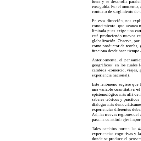
fuera y se desarrolla paral
enseguida. Por el momento, 
contexto de surgimiento de 
En esta dirección, nos expl
conocimiento -que avanza mu
limitada pues exige una cart
está produciendo nuevos esp
globalización. Observa, por
como productor de teorías, 
funciona desde hace tiempo d
Anteriormente, el pensamie
geográficos" en los cuales 
cambios -comercio, viajes, g
experiencia nacional).
Este fenómeno sugiere que 
una variable cuantitativa -e
epistemológico más allá de l
saberes teóricos y prácticos
dialogar más democráticamen
experiencias diferentes debe
Así, las nuevas regiones del
pasan a constituir ejes impor
Tales cambios borran las
d
experiencias cognitivas y la
donde se produce el pensami