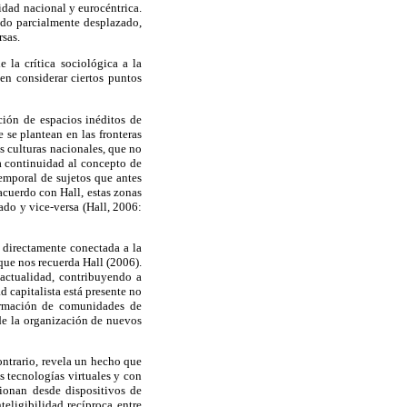
idad nacional y eurocéntrica.
undo parcialmente desplazado,
rsas.
 la crítica sociológica a la
ben considerar ciertos puntos
ción de espacios inéditos de
e se plantean en las fronteras
as culturas nacionales, que no
da continuidad al concepto de
emporal de sujetos que antes
acuerdo con Hall, estas zonas
do y vice-versa (Hall, 2006:
a directamente conectada a la
que nos recuerda Hall (2006).
 actualidad, contribuyendo a
d capitalista está presente no
formación de comunidades de
 de la organización de nuevos
ontrario, revela un hecho que
s tecnologías virtuales y con
cionan desde dispositivos de
eligibilidad recíproca entre