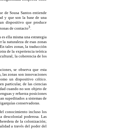
que de Sousa Santos entiende
ad y que son la base de una
 un dispositivo que produce
3
 zonas de contacto
.
 es ella misma una estrategia
 la naturaleza de esas zonas
 En tales zonas, la traducción
otra de la experiencia teórica
cultural, la coherencia de los
ciones, se observa que esta
a, las zonas son innovaciones
como un dispositivo crítico.
n particular, de las ciencias
idad cuando no son objeto de
lenguas y refuerza posiciones
dan supeditados a sistemas de
igarquías conservadoras.
del conocimiento incluso los
ca descolonial poderosa. Las
 heredera de la colonización;
lidad a través del poder del