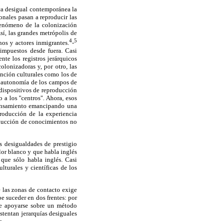
ica desigual contemporánea la
onales pasan a reproducir las
 fenómeno de la colonización
sí, las grandes metrópolis de
4
5
nos y actores inmigrantes.
-
impuestos desde fuera. Casi
nte los registros jerárquicos
olonizadoras y, por otro, las
inción culturales como los de
la autonomía de los campos de
dispositivos de reproducción
 a los "centros". Ahora, esos
pensamiento emancipando una
producción de la experiencia
roducción de conocimientos no
 desigualdades de prestigio
olor blanco y que habla inglés
 que sólo habla inglés. Casi
turales y científicas de los
 las zonas de contacto exige
be suceder en dos frentes: por
ebe apoyarse sobre un método
stentan jerarquías desiguales