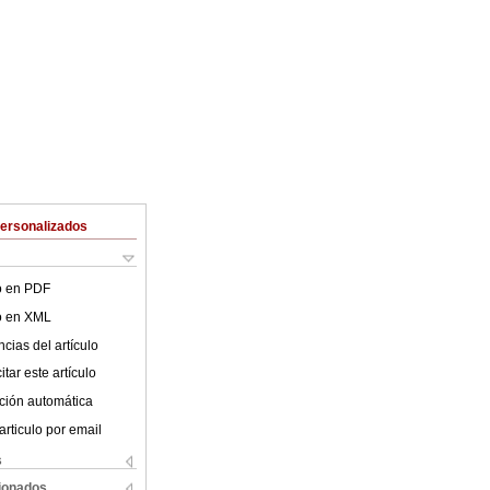
Personalizados
lo en PDF
lo en XML
cias del artículo
tar este artículo
ción automática
articulo por email
s
cionados