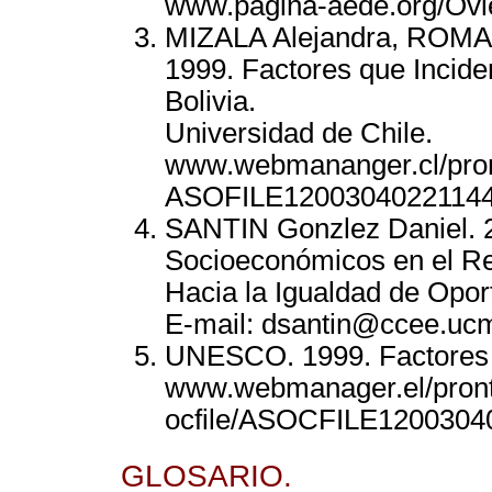
www.pagina-aede.org/Ovi
MIZALA Alejandra, ROMA
1999. Factores que Incide
Bolivia.
Universidad de Chile.
www.webmananger.cl/pront
ASOFILE1200304022114
SANTIN Gonzlez Daniel. 20
Socioeconómicos en el Ren
Hacia la Igualdad de Opor
E-mail: dsantin@ccee.ucm
UNESCO. 1999. Factores q
www.webmanager.el/pront
ocfile/ASOCFILE1200304
GLOSARIO.