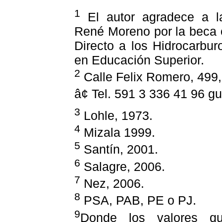
1
El autor agradece a l
René Moreno por la beca 
Directo a los Hidrocarbur
en Educación Superior.
2
Calle Felix Romero, 499
â¢ Tel. 591 3 336 41 96 
3
Lohle, 1973.
4
Mizala 1999.
5
Santín, 2001.
6
Salagre, 2006.
7
Nez, 2006.
8
PSA, PAB, PE o PJ.
9
Donde los valores qu