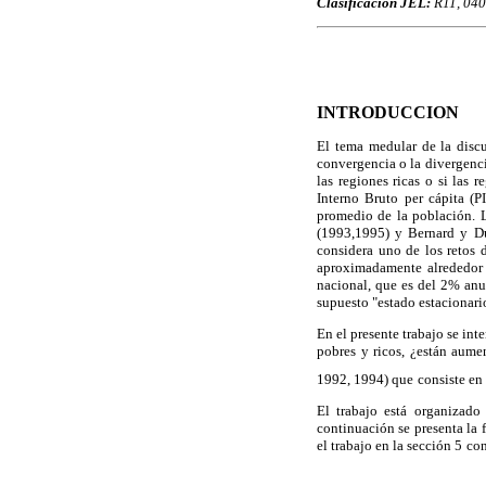
Clasificación JEL:
R11, 040
INTRODUCCION
El tema medular de la discu
convergencia o la divergenci
las regiones ricas o si las
Interno Bruto per cápita (
promedio de la población. L
(1993,1995) y Bernard y Du
considera uno de los retos
aproximadamente alrededor
nacional, que es del 2% anua
supuesto "estado estacionari
En el presente trabajo se int
pobres y ricos, ¿están aume
1992, 1994) que
consiste en
El trabajo está organizado
continuación se presenta la f
el trabajo en la sección 5
con