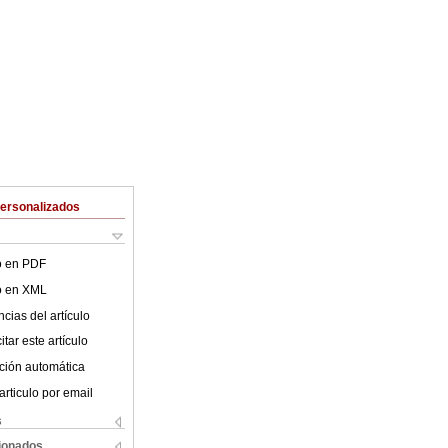
Personalizados
lo en PDF
lo en XML
cias del artículo
tar este artículo
ción automática
articulo por email
s
cionados