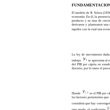
FUNDAMENTACION
El modelo de R. Solow (1956)
economía. En él, la presencia
producto y su tasa de creci
derivaron y plantearon una m
rapidez con la cual una econ
La ley de movimiento dada 
trabajo
se aproxima al e
del PIB per cápita en esta
discreto, por lo tanto el pro
Donde
es el PIB per c
los factores persistentes que
considera que hay convergenc
otro modo, el coeficiente