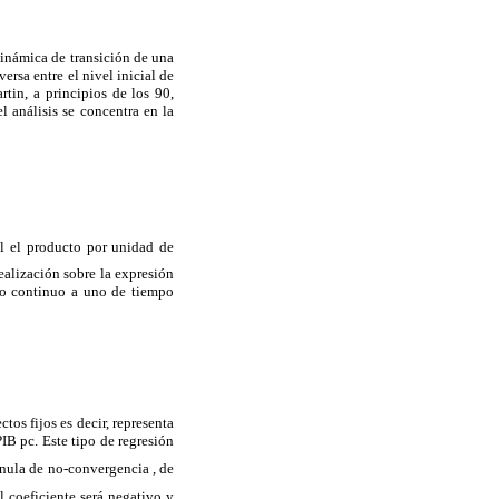
dinámica de transición de una
ersa entre el nivel inicial de
tin, a principios de los 90,
l análisis se concentra en la
l el
producto por unidad de
ealización sobre la expresión
po continuo a uno de tiempo
ctos fijos es decir, representa
IB pc. Este tipo de regresión
nula de no-convergencia , de
l coeficiente será negativo y