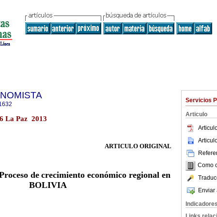
ONOMISTA
Servicios 
1632
Articulo
 La Paz 2013
Articu
Articu
ARTICULO ORIGINAL
Referen
Como ci
 Proceso de
crecimiento económico
regional en
Traduc
BOLIVIA
Enviar 
Indicadore
Links rela