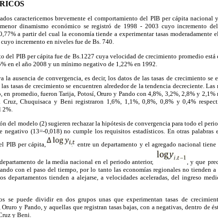
RICOS
ltados caractericemos brevemente el comportamiento del PIB per cápita nacional y 
 menor dinamismo económico se registró de 1998 - 2003 cuyo incremento de
,77% a partir del cual la economía tiende a experimentar tasas moderadamente e
cuyo incremento en niveles fue de Bs. 740.
o del PIB per cápita fue de Bs.1227 cuya velocidad de crecimiento promedio está 
5% en el año 2008 y un mínimo negativo de 1,22% en 1992.
a la ausencia de convergencia, es decir, los datos de las tasas de crecimiento se
e las tasas de crecimiento se encuentren alrededor de la tendencia decreciente. La
, en promedio, fueron Tarija, Potosí, Oruro y Pando con 4,8%, 3,2%, 2,8% y 2,1% 
 Cruz, Chuquisaca y Beni registraron 1,6%, 1,1%, 0,8%, 0,8% y 0,4% respec
l 2%.
ión del modelo (2) sugieren rechazar la hipótesis de convergencia para todo el peri
e negativo (13=-0,018) no cumple los requisitos estadísticos. En otras palabras 
el PIB per cápita,
entre un departamento y el agregado nacional tiene 
 departamento de la media nacional en el periodo anterior,
, y que
pre
ando con el paso del tiempo, por lo tanto las economías regionales no tienden a 
os departamentos tienden a alejarse, a velocidades aceleradas, del ingreso med
jos se puede dividir en dos grupos unas que experimentan tasas de crecimient
, Oruro y Pando, y aquellas que registran tasas bajas, con a negativas, dentro de 
Cruz y Beni.