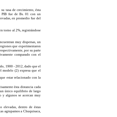
su tasa de crecimiento, ésta
l PIB fue de Bs. 01 con un
levadas, en promedio fue del
en torno al 2%, registrándose
 encuentran muy dispersas, un
s regiones que experimentaron
respectivamente, por su parte
tivamente comparado con el
odo, 1900 - 2012, dado que el
el modelo (2) expresa que el
que estar relacionado con la
cisamente ésta distancia cada
un único equilibrio de largo
io y algunos se acercan muy
o elevadas, dentro de éstas
éstas agrupamos a Chuquisaca,