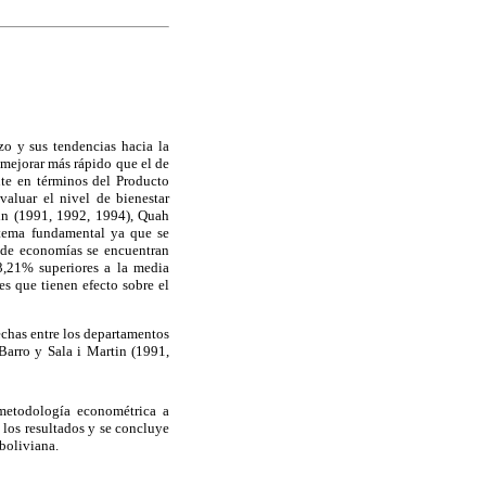
zo y sus tendencias hacia la
 mejorar más rápido que el de
nte en términos del Producto
valuar
el nivel de bienestar
tin (1991, 1992, 1994), Quah
 tema fundamental ya que se
 de economías se encuentran
3,21% superiores a la media
es que tienen efecto sobre el
rechas entre los departamentos
Barro y Sala i Martin (1991,
meto
dología econométrica a
n los resultados y se concluye
boliviana.