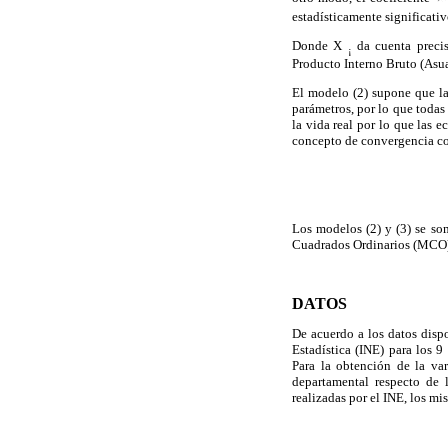
estadísticamente significati
Donde X
da cuenta precis
¡
Producto Interno Bruto (Asu
El modelo (2) supone que la
parámetros, por lo que todas
la vida real por lo que las 
concepto de convergencia con
Los modelos (2) y (3) se so
Cuadrados Ordinarios (MCO)
DATOS
De acuerdo a los datos dispo
Estadística (INE) para los 
Para la obtención de la var
departamental respecto de 
realizadas por el INE, los m