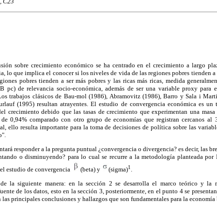
, C23
sión sobre crecimiento económico se ha centrado en el crecimiento a largo pla
a, lo que implica el conocer si los niveles de vida de las regiones pobres tienden a
 regiones pobres tienden a ser más pobres y las ricas más ricas, medida generalme
PIB pc) de relevancia socio-económica, además de ser una variable proxy para e
os trabajos clásicos de Bau-mol (1986), Abramovitz (1986), Barro y Sala i Mar
rlauf (1995) resultan atrayentes. El estudio de convergencia económica es un
 del crecimiento debido que las tasas de crecimiento que experimentan una masa
 de 0,94% comparado con otro grupo de economías que registran cercanos al
l, ello resulta importante para la toma de decisiones de política sobre las variabl
o".
entará responder a la pregunta puntual ¿convergencia o divergencia? es decir, las b
ntando o disminuyendo? para lo cual se recurre a la metodología planteada por 
1
 el estudio de convergencia
(beta) y
(sigma)
.
 de la siguiente manera: en la sección 2 se desarrolla el marco teórico y la 
uente de los datos, esto en la sección 3, posteriormente, en el punto 4 se presenta
 las principales conclusiones y hallazgos que son fundamentales para la economía 