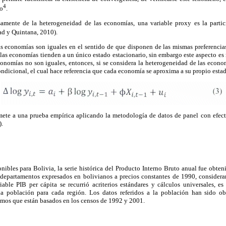
4
vo
.
amente de la heterogeneidad de las economías, una variable proxy es la partic
ad y Quintana, 2010).
s economías son iguales en el sentido de que disponen de las mismas preferencias,
 las economías tienden a un único estado estacionario, sin embargo este aspecto es
economías no son iguales, entonces, si se considera la heterogeneidad de las econom
dicional, el cual hace referencia que cada economía se aproxima a su propio estado
mete a una prueba empírica aplicando la metodología de datos de panel con efect
.
nibles para Bolivia, la serie histórica del Producto Interno Bruto anual fue obten
9 departamentos expresados en bolivianos a precios constantes de 1990, consider
iable PIB per cápita se recurrió a
criterios estándares y cálculos universales, es
la población para cada región. Los datos referidos a la población han sido ob
ismos que están basados en los censos de 1992 y 2001.