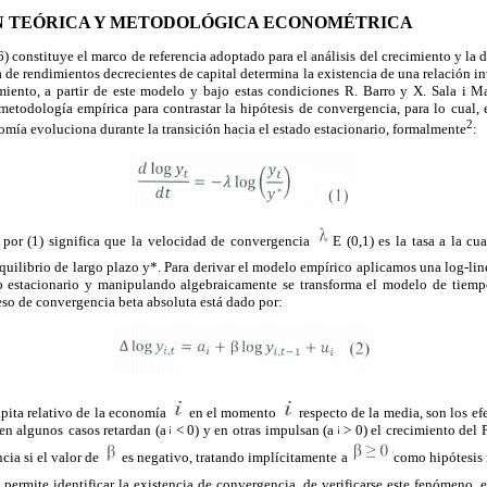
 TEÓRICA Y METODOLÓGICA ECONOMÉTRICA
 constituye el marco de referencia adoptado para el análisis del crecimiento y la 
 de rendimientos decrecientes de capital determina la existencia de una relación inv
miento, a partir de este modelo y bajo estas condiciones R. Barro y X. Sala i Mar
etodología empírica para contrastar la hipótesis de convergencia, para lo cual, e
2
omía evoluciona durante la transición hacia el estado estacionario, formalmente
:
por (1) significa que la velocidad de convergencia
E (0,1) es la tasa a la cua
quilibrio de largo plazo y*. Para derivar el modelo empírico aplicamos una log-lin
do estacionario y manipulando algebraicamente se transforma el modelo de tiem
ceso de convergencia beta absoluta está dado por:
ápita relativo de la economía
en el momento
respecto de la media, son los efe
 en algunos
casos retardan (a
< 0) y en otras
impulsan (a
> 0) el crecimiento del P
¡
¡
ia si el valor de
es negativo, tratando implícitamente a
como hipótesis 
permite identificar la existencia de convergencia, de verificarse este fenómeno, e