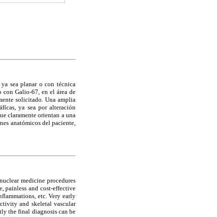
 ya sea planar o con técnica
con Galio-67, en el área de
amente solicitado. Una amplia
áfícas, ya sea por alteración
que claramente orientan a una
enes anatómicos del paciente,
 nuclear medicine procedures
e, painless and cost-effective
inflammations, etc. Very early
activity and skeletal vascular
tly the final diagnosis can be