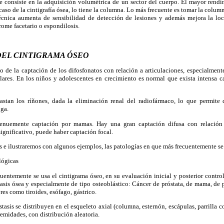
 consiste en la adquisición volumétrica de un sector del cuerpo. El mayor rendi
 caso de la cintigrafía ósea, lo tiene la columna. Lo más frecuente es tomar la colu
écnica aumenta de sensibilidad de detección de lesiones y además mejora la loc
rome facetario o espondilosis.
DEL CINTIGRAMA ÓSEO
de la captación de los difosfonatos con relación a articulaciones, especialmente 
lares. En los niños y adolescentes en crecimiento es normal que exista intensa c
astan los ríñones, dada la eliminación renal del radiofármaco, lo que permite 
iga.
tenuemente captación por mamas. Hay una gran captación difusa con relación
significativo, puede haber captación focal.
s e ilustraremos con algunos ejemplos, las patologías en que más frecuentemente se 
lógicas
entemente se usa el cintigrama óseo, en su evaluación inicial y posterior contro
asis ósea y especialmente de tipo osteoblástico: Cáncer de próstata, de mama, de
s como tiroides, esófago, gástrico.
tasis se distribuyen en el esqueleto axial (columna, esternón, escápulas, parrilla co
emidades, con distribución aleatoria.