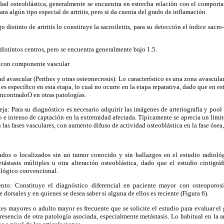
dad osteoblástica, generalmente se encuentra en estrecha relación con el comportami
ra algún tipo especial de artritis, pero si da cuenta del grado de inflamación.
lgo distinto de artritis lo constituye la sacroileitis, para su detección el índice sacr
 distintos centros, pero se encuentra generalmente bajo 1.5.
a con componente vascular
d avascular (Perthes y otras osteonecrosis): Lo característico es una zona avascular
es específico en esta etapa, lo cual no ocurre en la etapa reparativa, dado que en es
encontradoO en otras patologías.
leja: Para su diagnóstico es necesario adquirir las imágenes de arteriografía y pool 
e intenso de captación en la extremidad afectada. Típicamente se aprecia un límite
las fases vasculares, con aumento difuso de actividad osteoblástica en la fase ósea,
ados o localizados sin un tumor conocido y sin hallazgos en el estudio radioló
tástasis múltiples u otra alteración osteoblástica, dado que el estudio cintigrá
ológico convencional.
ento: Constituye el diagnóstico diferencial en paciente mayor con osteoporosi
dorsales y en quienes se desea saber si alguna de ellos es reciente (Figura 6).
ntes mayores o adulto mayor es frecuente que se solicite el estudio para evaluar el
presencia de otra patología asociada, especialmente metástasis. Lo habitual en la a