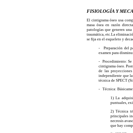
FISIOLOGÍA Y MEC
El cintigrama óseo usa comp
masa ósea en razón directa
patologías que generen una r
traumática, etc.La eliminaci
se fija en el esqueleto y de
- Preparación del pa
examen para disminuir
- Procedimiento: Se 
cintigrama óseo. Pos
de las proyecciones
independiente que la 
técnica de SPECT (
- Técnica: Básicamen
1) La adquis
puntuales, ex
2) Técnica tr
principales i
necrosis avasc
que hay compr