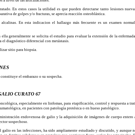
 a nivel de las articulaciones.
atado. En estos casos la utilidad es que pueden detectarse tanto lesiones nuev
parativa de golpes y/o fracturas, se aprecia reacción osteoblástica.
s alcalinas. En esta indicacion el hallazgo más frecuente es un examen normal
ella generalmente se solicita el estudio para evaluar la extensión de la enferma
a el
diagnóstico diferencial con metástasis.
zar sitio para biopsia.
NES
 constituye el embarazo o su sospecha.
GALIO CURATO 67
ncológica, especialmente en linfomas, para etapificación, control y respuesta a tr
raumatológica, en pacientes con patología protésica o en hueso patológico.
ministración endovenosa de galio y la adquisición de imágenes de cuerpo entero a
sector sospechoso.
l galio en las infecciones, ha sido ampliamente estudiado y discutido, y aunque n