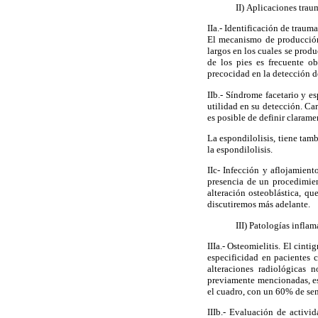
II) Aplicaciones trau
IIa.- Identificación de traum
El mecanismo de producción
largos en los cuales se produ
de los pies es frecuente ob
precocidad en la detección d
IIb.- Síndrome facetario y e
utilidad en su detección. Ca
es posible de definir clarame
La espondilolisis, tiene ta
la espondilolisis.
IIc- Infección y aflojamien
presencia de un procedimien
alteración osteoblástica, qu
discutiremos más adelante.
III) Patologías inflam
IIIa.- Osteomielitis. El cint
especificidad en pacientes 
alteraciones radiológicas 
previamente mencionadas, es
el cuadro, con un 60% de sen
IIIb.- Evaluación de activi