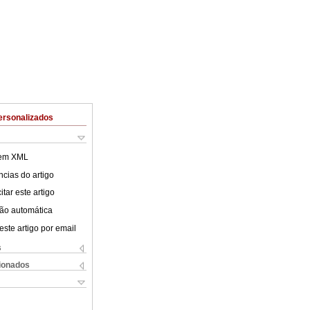
ersonalizados
 em XML
cias do artigo
tar este artigo
ão automática
este artigo por email
s
cionados