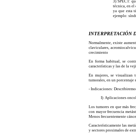
3) SPECT: que
técnica, en el
ya que esta t
ejemplo: sínd
INTERPRETACIÓN 
Normalmente, existe aumento 
claviculares, acromiocalvicu
crecimiento
En forma habitual, se contr
características y las de la vej
En mujeres, se visualizan 
tumorales, en un porcentaje 
- Indicaciones: Describiremo
I) Aplicaciones onco
Los tumores en que más frecu
con mayor frecuencia metást
Menos frecuentemente cáncere
Característicamente las metás
y sectores proximales de extr