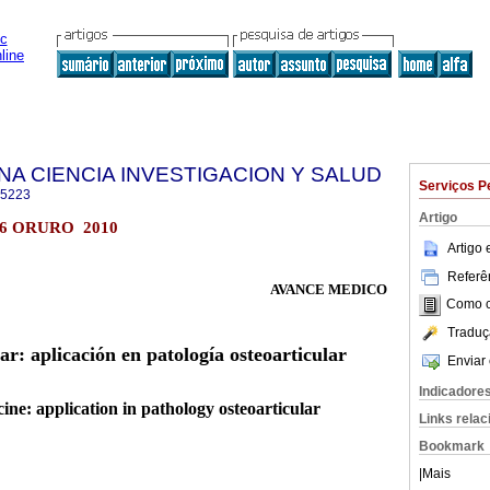
NA CIENCIA INVESTIGACION Y SALUD
Serviços P
-5223
Artigo
.6 ORURO 2010
Artigo
Referên
AVANCE MEDICO
Como ci
Traduç
r: aplicación en patología osteoarticular
Enviar 
Indicadore
ine: application in pathology osteoarticular
Links rela
Bookmark
|
Mais