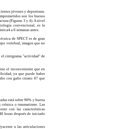
cientes jóvenes y deportistas.
omprometidos son los huesos
actura (Figuras 3 y 4)
. A nivel
diología convencional, es la
stica4 a 6 semanas antes.
a técnica de SPECT es de gran
erpo vertebral, imagen que no
el cintigrama "actividad" de
iene el inconveniente que en
ificidad, ya que puede haber
udio con galio citrato 67 que
licadas está sobre 90% y buena
s crónica o traumatismo. Las
nte con las características
48 horas después de iniciado
yacente a las articulaciones