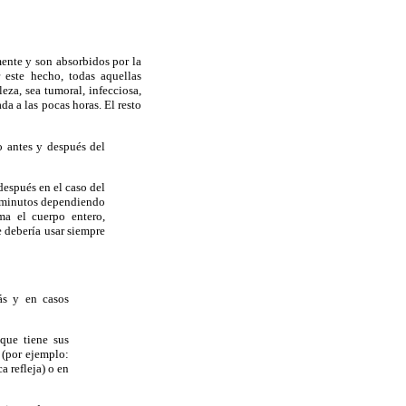
ente y son absorbidos por la
 este hecho, todas aquellas
eza, sea tumoral, infecciosa,
a a las pocas horas. El resto
o antes y después del
espués en el caso del
5 minutos dependiendo
ma el cuerpo entero,
e debería usar siempre
ás y en casos
 que tiene sus
 (por ejemplo:
a refleja) o en