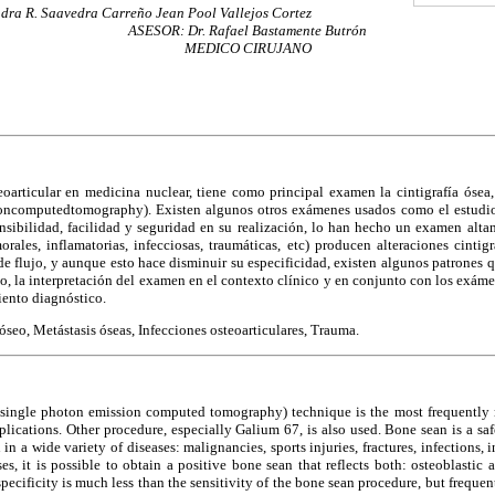
ra R. Saavedra Carreño Jean Pool Vallejos Cortez
ASESOR: Dr. Rafael Bastamente Butrón
MEDICO CIRUJANO
eoarticular en medicina nuclear, tiene como principal examen la cintigrafía ósea,
ncomputedtomography). Existen algunos otros exámenes usados como el estudio 
ensibilidad, facilidad y seguridad en su realización, lo han hecho un examen alt
rales, inflamatorias, infecciosas, traumáticas, etc) producen alteraciones cintigr
 de flujo, y aunque esto hace disminuir su especificidad, existen algunos patrones 
ado, la interpretación del examen en el contexto clínico y en conjunto con los exám
iento diagnóstico.
seo, Metástasis óseas, Infecciones osteoarticulares, Trauma.
(single photon emission computed tomography) technique is the most frequently
plications. Other procedure, especially Galium 67, is also used. Bone sean is a saf
in a wide variety of diseases: malignancies, sports injuries, fractures, infections, 
es, it is possible to obtain a positive bone sean that reflects both: osteoblastic 
ecificity is much less than the sensitivity of the bone sean procedure, but frequen