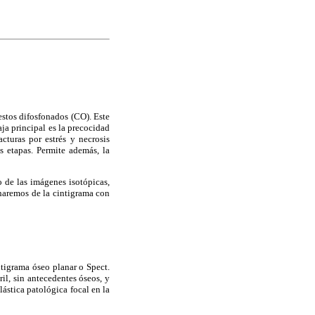
stos difosfonados (CO). Este
aja principal es la precocidad
acturas por estrés y necrosis
s etapas. Permite además, la
o de las imágenes isotópicas,
haremos de la cintigrama con
ntigrama óseo planar o Spect.
il, sin antecedentes óseos, y
lástica patológica focal en la