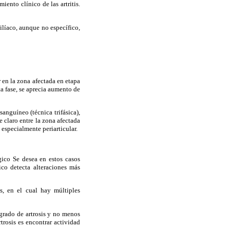
ento clínico de las artritis.
o-ilíaco, aunque no específico,
 en la zona afectada en etapa
ta fase, se aprecia aumento de
sanguíneo (técnica trifásica),
 claro entre la zona afectada
 especialmente periarticular.
gico Se desea en estos casos
fico detecta alteraciones más
s, en el cual hay múltiples
 grado de artrosis y no menos
rtrosis es encontrar actividad