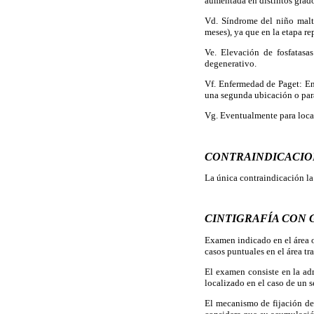
aumentada en distintos grados
Vd. Síndrome del niño maltr
meses), ya que en la etapa re
Ve. Elevación de fosfatasa
degenerativo.
Vf. Enfermedad de Paget: En 
una segunda ubicación o par
Vg. Eventualmente para locali
CONTRAINDICACIO
La única contraindicación la
CINTIGRAFÍA CON 
Examen indicado en el área o
casos puntuales en el área t
El examen consiste en la ad
localizado en el caso de un 
El mecanismo de fijación de