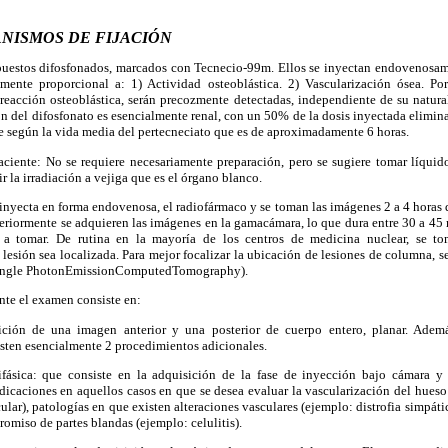
ANISMOS DE FIJACIÓN
uestos difosfonados, marcados con Tecnecio-99m. Ellos se inyectan endovenosam
mente proporcional a: 1) Actividad osteoblástica. 2) Vascularización ósea. Por
eacción osteoblástica, serán precozmente detectadas, independiente de su natural
ón del difosfonato es esencialmente renal, con un 50% de la dosis inyectada eliminad
cae según la vida media del pertecneciato que es de aproximadamente 6 horas.
ciente: No se requiere necesariamente preparación, pero se sugiere tomar líquid
 la irradiación a vejiga que es el órgano blanco.
inyecta en forma endovenosa, el radiofármaco y se toman las imágenes 2 a 4 horas d
teriormente se adquieren las imágenes en la gamacámara, lo que dura entre 30 a 4
 a tomar. De rutina en la mayoría de los centros de medicina nuclear, se to
lesión sea localizada. Para mejor focalizar la ubicación de lesiones de columna, s
Single PhotonEmissionComputedTomography).
te el examen consiste en:
ición de una imagen anterior y una posterior de cuerpo entero, planar. Adem
isten esencialmente 2 procedimientos adicionales.
ifásica: que consiste en la adquisición de la fase de inyección bajo cámara y
ndicaciones en aquellos casos en que se desea evaluar la vascularización del hueso
ular), patologías en que existen alteraciones vasculares (ejemplo: distrofia simpátic
omiso de partes blandas (ejemplo: celulitis).