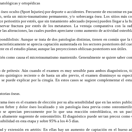
matológicas y ortopédicas
a óseo oculto (Sport Injuries) por deporte o accidentes. Frecuente de encontrar en pa
, sería un micro-traumatismo permanente, y/o sobrecarga ósea. Los sitios más c
ce periostitis por estrés, que sin tratamiento adecuado (reposo) pueden llegar a la fr
servar fractura por estrés de los metatarsos. La ventaja comparativa con la ra
e las alteraciones, las cuales pueden apreciarse como aumento de actividad osteoblá
spondilolisis: Aunque se trata de dos patologías distintas, tienen en común que l
racterísticamente se aprecia captación aumentada en los sectores posteriores del cu
nte en el estudio planar, aunque las proyecciones oblicuas posteriores son útiles.
mbién como causa el microtraumatismo mantenido. Generalmente se quiere saber con 
to de prótesis: Aún cuando el examen es muy sensible para ambos diagnósticos, t
to quirúrgico reciente o de hasta un año previo, el examen disminuye su espec
e se puede explicar por la cirugía. En estos casos se sugiere complementar el est
atorias óseas.
igrama óseo es el examen de elección por su alta sensibilidad que en las series pub
con fiebre y dolor óseo localizado y sin patología ósea previa como osteomietili
no se aprecian precozmente por lo que una reacción osteoblástica, en un pacie
 altamente sugerente de osteomielitis. El diagnóstico puede ser tan precoz como 
sibilidad en esta etapa y sobre 95% a los 4-5 días.
dad y extensión en artritis: En ellas hay un aumento de captación en el hueso ad