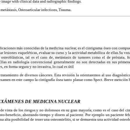
 image with clinical data and radiographic findings.
metástasis, Osteoarticular infections, Trauma.
licaciones más conocidas de la medicina nuclear, es el cintigrama óseo con compue
r lesiones esqueléticas, evaluar su curso y la actividad metabólica de ellas.Su vnt
osteoblásticas, tal es el caso de, metástasis de tumores como el de próstata, fr
Ellas en radiología convencional generalmente no son detectadas en sus primera
s, en forma segura y no invasiva, lo cual es útil
a tratamiento de diversos cánceres. Esta revisión la orientaremos al uso diagnóstic
xamen en este campo la cintigrafía ósea tanto planar como Spect. Breve mención 
 EXÁMENES DE MEDICINA NUCLEAR
de vista de los riesgos y no dolorosos en su gran mayoría, como es el caso del
ci
to-beneficio, ahorrando tiempo y dinero al paciente. Por ejemplo un paciente febr
na alta posibilidad de tener una osteomielitis, si se demuestra una actividad osteob