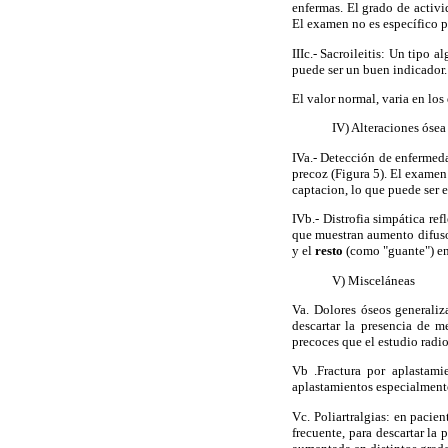
enfermas. El grado de activi
El examen no es específico pa
IIIc.- Sacroileitis: Un tipo a
puede ser un buen indicador.
El valor normal, varia en los
IV) Alteraciones óse
IVa.- Detección de enfermeda
precoz (Figura 5). El examen 
captacion, lo que puede ser 
IVb.- Distrofia simpática ref
que muestran aumento difuso 
y el
resto
(como "guante") en 
V) Misceláneas
Va. Dolores óseos generaliz
descartar la presencia de me
precoces que el estudio radi
Vb .Fractura por aplastami
aplastamientos especialmente 
Vc. Poliartralgias: en pacie
frecuente, para descartar la 