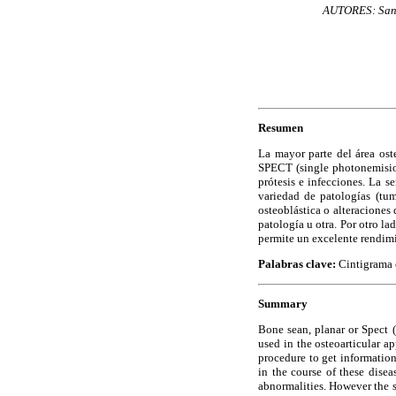
AUTORES: Sand
Resumen
La mayor parte del área ost
SPECT (single photonemisio
prótesis e infecciones. La s
variedad de patologías (tumo
osteoblástica o alteraciones
patología u otra. Por otro l
permite un excelente rendim
Palabras clave:
Cintigrama ó
Summary
Bone sean, planar or Spect 
used in the osteoarticular ap
procedure to get information 
in the course of these diseas
abnormalities. However the sp