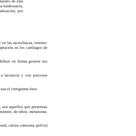
miento de esta
mna lumbosacra,
alización, por
en las sacroiliacas, esterno-
aptación en los cartílagos de
definir en forma grosera sus
 a lactancia y con procesos
usa el cintigrama óseo.
l, son aquellos que presentan
 pulmón, de riñon, melanoma.
stal, calota craneana, pelvis)