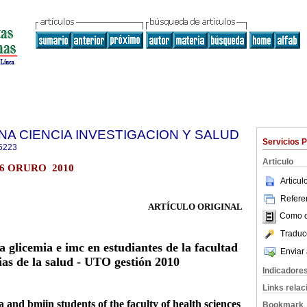
NA CIENCIA INVESTIGACION Y SALUD
Servicios 
5223
Articulo
.6 ORURO 2010
Articu
Referen
ARTÍCULO ORIGINAL
Como ci
Traduc
 glicemia e imc en estudiantes de la facultad
Enviar 
ias de la salud - UTO gestión 2010
Indicadore
Links rela
 and bmiin students of the faculty of health sciences
Bookmark