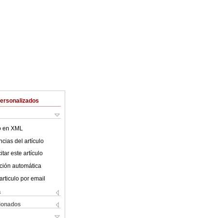
Personalizados
lo en XML
cias del artículo
tar este artículo
ción automática
articulo por email
s
cionados