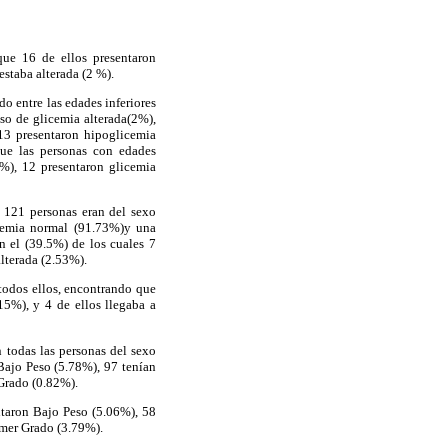
ue 16 de ellos presentaron
staba alterada (2 %).
o entre las edades inferiores
so de glicemia alterada(2%),
13 presentaron hipoglicemia
que las personas con edades
%), 12 presentaron glicemia
 121 personas eran del sexo
icemia normal (91.73%)y una
n el (39.5%) de los cuales 7
lterada (2.53%).
todos ellos, encontrando que
5%), y 4 de ellos llegaba a
n
todas las personas del sexo
Bajo Peso (5.78%), 97 tenían
 Grado (0.82%).
ntaron Bajo Peso (5.06%), 58
imer Grado (3.79%).