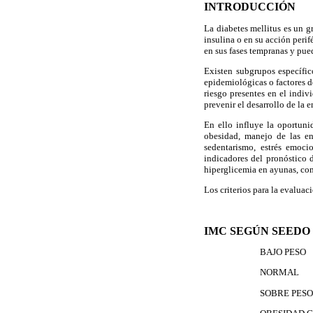
INTRODUCCIÓN
La diabetes mellitus es un g
insulina o en su acción peri
en sus fases tempranas y pue
Existen subgrupos específic
epidemiológicas o factores de
riesgo presentes en el indiv
prevenir el desarrollo de la
En ello influye la oportuni
obesidad, manejo de las enf
sedentarismo, estrés emoci
indicadores del pronóstico d
hiperglicemia en ayunas, co
Los criterios para la evalua
IMC SEGÚN SEEDO 
BAJO P
NORMAL
SOBRE P