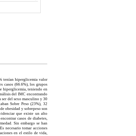
% tenían hiperglicemia valor
es casos (66.6%), los grupos
e hiperglicemia, teniendo en
análisis del IMC encontrando
a ser del sexo masculino y 30
taban Sobre Peso (23%), 32
 de obesidad y sobrepeso son
idenciar que existe un alto
 encontrar casos de diabetes,
ermedad. Sin embargo se han
 Es necesario tomar acciones
ciones en el estilo de vida,