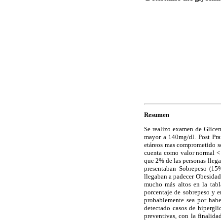
Resumen
Se realizo examen de Glicem
mayor a 140mg/dl. Post Pran
etáreos mas comprometido so
cuenta como valor normal < 
que 2% de las personas llega
presentaban Sobrepeso (15
llegaban a padecer Obesidad
mucho más altos en la tabl
porcentaje de sobrepeso y en
probablemente sea por habe
detectado casos de hipergli
preventivas, con la finalid