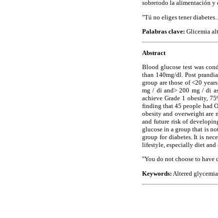
sobretodo la alimentación y e
"Tú no eliges tener diabetes..
Palabras clave:
Glicemia alt
Abstract
Blood glucose test was cond
than 140mg/dl. Post prandial
group are those of <20 year
mg / di and> 200 mg / di as
achieve Grade 1 obesity, 7
finding that 45 people had O
obesity and overweight are m
and future risk of developin
glucose in a group that is no
group for diabetes. It is ne
lifestyle, especially diet and
"You do not choose to have di
Keywords:
Altered glycemia