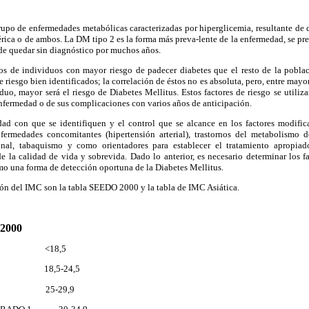
rupo de enfermedades metabólicas caracterizadas por hiperglicemia, resultante de d
férica o de ambos. La DM tipo 2 es la forma más preva-lente de la enfermedad, se p
de quedar sin diagnóstico por muchos años.
os de individuos con mayor riesgo de padecer diabetes que el resto de la poblaci
 riesgo bien identificados; la correlación de éstos no es absoluta, pero, entre mayo
iduo, mayor será el riesgo de Diabetes Mellitus. Estos factores de riesgo se utiliza
 enfermedad o de sus complicaciones con varios años de anticipación.
dad con que se identifiquen y el control que se alcance en los factores modific
ermedades concomitantes (hipertensión arterial), trastornos del metabolismo del
onal, tabaquismo y como orientadores para establecer el tratamiento apropi
e la calidad de vida y sobrevida. Dado lo anterior, es necesario determinar los f
mo una forma de detección oportuna de la Diabetes Mellitus.
ción del IMC son la tabla SEEDO 2000 y la tabla de IMC Asiática.
2000
ESO <18,5
 18,5-24,5
ESO 25-29,9