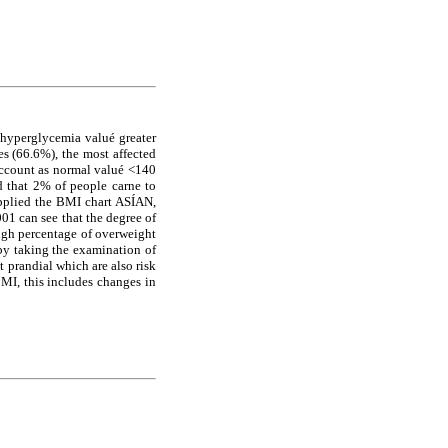
 hyperglycemia valué greater
es (66.6%), the most affected
account as normal valué <140
d that 2% of people carne to
pplied the BMI chart ASÍAN,
01 can see that the degree of
high percentage of overweight
 by taking the examination of
t prandial which are also risk
BMI, this includes changes in