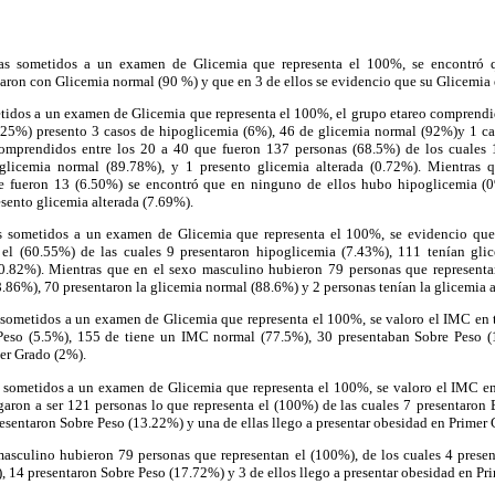
nas sometidos a un examen de Glicemia que representa el 100%, se encontró q
aron con Glicemia normal (90 %) y que en 3 de ellos se evidencio que su Glicemia e
tidos a un examen de Glicemia que representa el 100%, el grupo etareo comprendid
(25%) presento 3 casos de hipoglicemia (6%), 46 de glicemia normal (92%)y 1 ca
comprendidos entre los 20 a 40 que fueron 137 personas (68.5%) de los cuales 
glicemia normal (89.78%), y 1 presento glicemia alterada (0.72%). Mientras 
ue fueron 13 (6.50%) se encontró que en ninguno de ellos hubo hipoglicemia (0
sento glicemia alterada (7.69%).
as sometidos a un examen de Glicemia que representa el 100%, se evidencio que
 el (60.55%) de las cuales 9 presentaron hipoglicemia (7.43%), 111 tenían gl
(0.82%). Mientras que en el sexo masculino hubieron 79 personas que representa
.86%), 70 presentaron la glicemia normal (88.6%) y 2 personas tenían la glicemia a
s sometidos a un examen de Glicemia que representa el 100%, se valoro el IMC en 
 Peso (5.5%), 155 de tiene un IMC normal (77.5%), 30 presentaban Sobre Peso (1
er Grado (2%).
s sometidos a un examen de Glicemia que representa el 100%, se valoro el IMC e
aron a ser 121 personas lo que representa el (100%) de las cuales 7
presentaron 
sentaron Sobre Peso (13.22%) y una de ellas llego a presentar obesidad en Primer
masculino hubieron 79 personas que representan el (100%), de los cuales 4 prese
 14 presentaron Sobre Peso (17.72%) y 3 de ellos llego a presentar obesidad en Pr