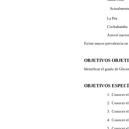
 Actualment
La Pa
Cochaba
A nivel naci
Existe mayor prevalencia en 
OBJETIVOS OBJET
Identificar el grado de Glic
OBJETIVOS ESPECÍ
1. Conocer el
2. Conocer el
3. Conocer el
4. Conocer e
5. Conocer el