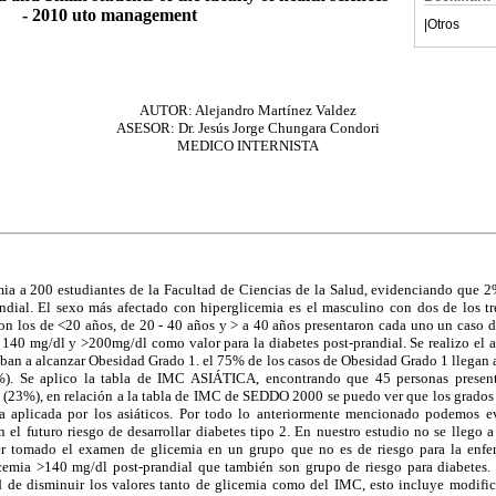
- 2010 uto management
|
Otros
AUTOR: Alejandro Martínez Valdez
ASESOR: Dr. Jesús Jorge Chungara Condori
MEDICO INTERNISTA
ia a 200 estudiantes de la Facultad de Ciencias de la Salud, evidenciando que 2
dial. El sexo más afectado con hiperglicemia es el masculino con dos de los tr
n los de <20 años, de 20 - 40 años y > a 40 años presentaron cada uno un caso d
140 mg/dl y >200mg/dl como valor para la diabetes post-prandial. Se realizo el 
ban a alcanzar Obesidad Grado 1. el 75% de los casos de Obesidad Grado 1 llegan 
%). Se aplico la tabla de IMC ASIÁTICA, encontrando que 45 personas presen
 (23%), en relación a la tabla de IMC de SEDDO 2000 se puedo ver que los grados
a aplicada por los asiáticos. Por todo lo anteriormente mencionado podemos ev
 el futuro riesgo de desarrollar diabetes tipo 2. En nuestro estudio no se llego a
r tomado el examen de glicemia en un grupo que no es de riesgo para la enf
cemia >140 mg/dl post-prandial que también son grupo de riesgo para diabetes.
ad de disminuir los valores tanto de glicemia como del IMC, esto incluye modifica