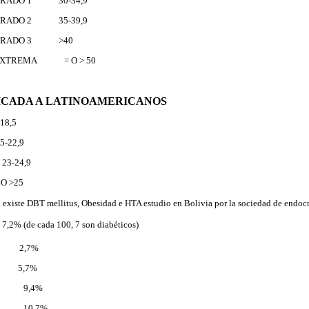
 GRADO 1 30-34,9
 GRADO 2 35-39,9
 GRADO 3 >40
 EXTREMA = O > 50
LICADA A LATINOAMERICANOS
18,5
5-22,9
23-24,9
O >25
 existe DBT mellitus, Obesi
dad e HTA estudio en Bolivia por la sociedad de endoc
: 7,2% (de cada 100, 7 son diabéticos)
o 2,7%
 5,7%
ba 9,4%
uz 10,7%