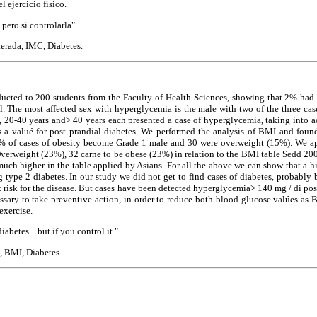
l ejercicio físico.
.pero si controlarla".
erada, IMC, Diabetes.
ucted to 200 students from the Faculty of Health Sciences, showing that 2% had
. The most affected sex with hyperglycemia is the male with two of the three cas
s, 20-40 years and> 40 years each presented a case of hyperglycemia, taking into 
 a valué for post prandial diabetes. We performed the analysis of BMI and foun
5% of cases of obesity become Grade 1 male and 30 were overweight (15%). We a
verweight (23%), 32 carne to be obese (23%) in relation to the BMI table Sedd 200
uch higher in the table applied by Asians. For all the above we can show that a 
g type 2 diabetes. In our study we did not get to find cases of diabetes, probably
t risk for the disease. But cases have been detected hyperglycemia> 140 mg / di pos
cessary to take preventive action, in order to reduce both blood glucose valúes as 
 exercise.
abetes... but if you control it."
, BMI, Diabetes.