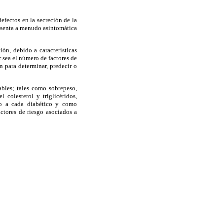
efectos en la secreción de la
resenta a menudo asintomática
ón, debido a características
r sea el número de factores de
n para determinar, predecir o
ables; tales como sobrepeso,
 colesterol y triglicéridos,
ado a cada diabético y como
actores de riesgo asociados a