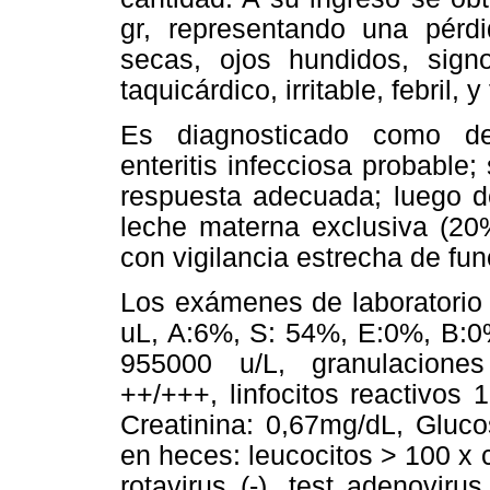
gr, representando una pérd
secas, ojos hundidos, signo
taquicárdico, irritable, febril,
Es diagnosticado como de
enteritis infecciosa probable;
respuesta adecuada; luego de 
leche materna exclusiva (20
con vigilancia estrecha de fun
Los exámenes de laboratorio 
uL, A:6%, S: 54%, E:0%, B:0
955000 u/L, granulaciones
++/+++, linfocitos reactivos
Creatinina: 0,67mg/dL, Gluco
en heces: leucocitos > 100 x
rotavirus (-), test adenovir