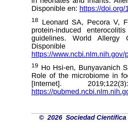
in neonates and infants. Aller
Disponible en:
https://doi.org
18
Leonard SA, Pecora V, F
protein-induced enterocoli
guidelines. World Allergy O
Dispon
https://www.ncbi.nlm.nih.gov
19
Ho Hsi-en, Bunyavanich S. 
Role of the microbiome in fo
[Internet]. 2019;122
https://pubmed.ncbi.nlm.nih.
©
2026 Sociedad Cientifica