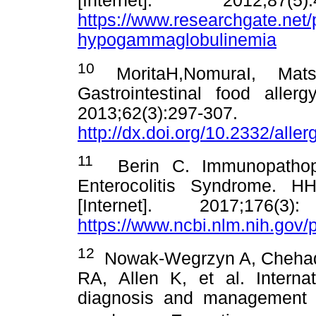
[Internet]. 2012;87
https://www.researchgate.net
hypogammaglobulinemia
10
MoritaH,NomuraI, Mat
Gastrointestinal food allergy
2013;62(3):297-
http://dx.doi.org/10.2332/alle
11
Berin C. Immunopathophy
Enterocolitis Syndrome. H
[Internet]. 2017;176
https://www.ncbi.nlm.nih.gov
12
Nowak-Wegrzyn A, Chehad
RA, Allen K, et al. Interna
diagnosis and management of