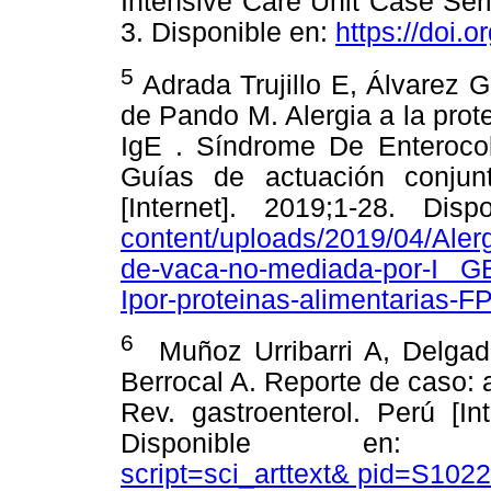
Intensive Care Unit Case Seri
3. Disponible en:
https://doi.
5
Adrada Trujillo E, Álvarez
de Pando M. Alergia a la pro
IgE . Síndrome De Enterocoli
Guías de actuación conjunta
[Internet]. 2019;1-28. Dis
content/uploads/2019/04/Ale
de-vaca-no-mediada-por-I GE.
Ipor-proteinas-alimentarias-F
6
Muñoz Urribarri A, Delgad
Berrocal A. Reporte de caso: a
Rev. gastroenterol. Perú [In
Disponible en
script=sci_arttext& pid=S10