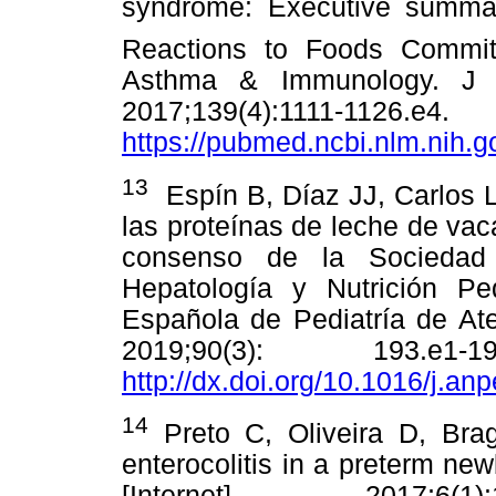
syndrome: Executive summar
Reactions to Foods Commit
Asthma & Immunology. J Al
2017;139(4):1111-
https://pubmed.ncbi.nlm.nih.
13
Espín B, Díaz JJ, Carlos L,
las proteínas de leche de va
consenso de la Sociedad 
Hepatología y Nutrición Pe
Española de Pediatría de Ate
2019;90(3): 193.e1
http://dx.doi.org/10.1016/j.an
14
Preto C, Oliveira D, Bra
enterocolitis in a preterm ne
[Internet]. 2017;6