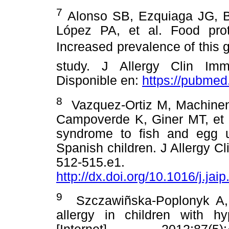
7
Alonso SB, Ezquiaga JG, B
López PA, et al. Food prote
Increased prevalence of this
study. J Allergy Clin Immun
Disponible en:
https://pubmed
8
Vazquez-Ortiz M, Machinen
Campoverde K, Giner MT, et a
syndrome to fish and egg u
Spanish children. J Allergy Cl
512-515.e1.
http://dx.doi.org/10.1016/j.jai
9
Szczawiñska-Poplonyk A,
allergy in children with h