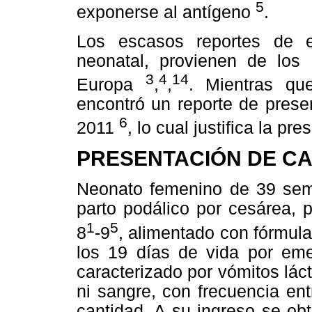
5
exponerse al antígeno
.
Los escasos reportes de en
neonatal, provienen de los
3
4
14
Europa
,
,
. Mientras qu
encontró un reporte de prese
6
2011
, lo cual justifica la pr
PRESENTACIÓN DE C
Neonato femenino de 39 sema
parto podálico por cesárea,
1
5
8
-9
, alimentado con fórmul
los 19 días de vida por em
caracterizado por vómitos lác
ni sangre, con frecuencia en
cantidad. A su ingreso se ob