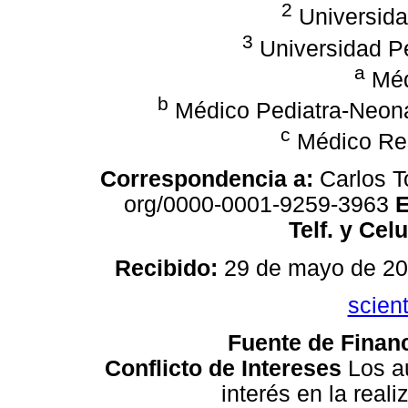
2
Universida
3
Universidad P
a
Méd
b
Médico Pediatra-Neon
c
Médico Res
Correspondencia a:
Carlos T
org/0000-0001-9259-3963
E
Telf. y Cel
Recibido:
29 de mayo de 2
scien
Fuente de Finan
Conflicto de Intereses
Los a
interés en la real