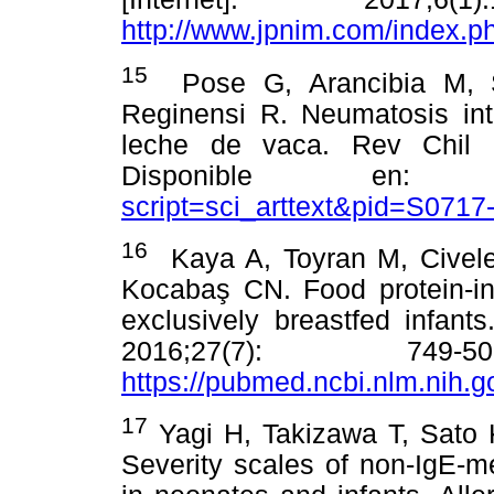
http://www.jpnim.com/index.ph
15
Pose G, Arancibia M, So
Reginensi R. Neumatosis inte
leche de vaca. Rev Chil Rad
Disponible e
script=sci_arttext&pid=S07
16
Kaya A, Toyran M, Civelek 
Kocabaş CN. Food protein-in
exclusively breastfed infants
2016;27(7): 749
https://pubmed.ncbi.nlm.nih.
17
Yagi H, Takizawa T, Sato K,
Severity scales of non-IgE-me