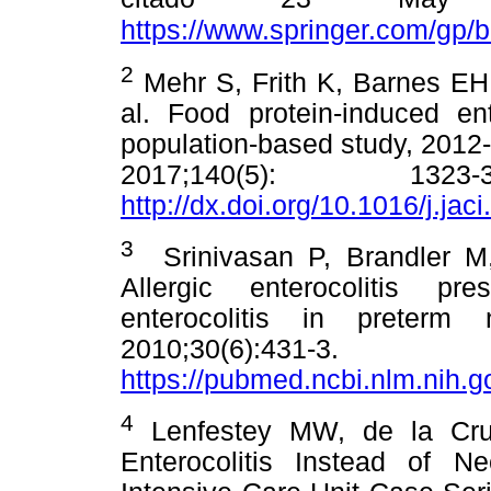
https://www.springer.com/gp
2
Mehr S, Frith K, Barnes EH,
al. Food protein-induced ent
population-based study, 2012-
2017;140(5): 132
http://dx.doi.org/10.1016/j.jac
3
Srinivasan P, Brandler M
Allergic enterocolitis pr
enterocolitis in preterm n
2010;30(6):431
https://pubmed.ncbi.nlm.nih.
4
Lenfestey MW, de la Cru
Enterocolitis Instead of Ne