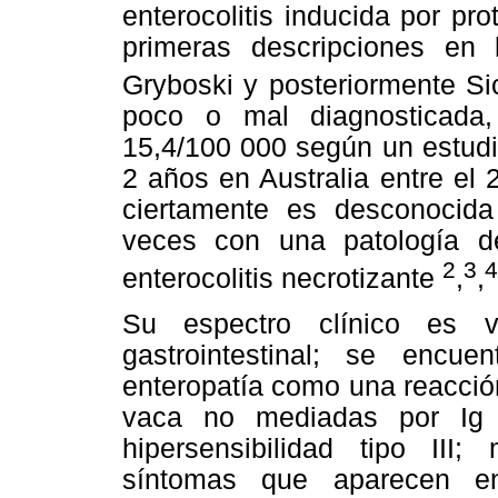
enterocolitis inducida por pr
primeras descripciones e
Gryboski y posteriormente S
poco o mal diagnosticada,
15,4/100 000 según un estudi
2 años en Australia entre el 
ciertamente es desconocid
veces con una patología de
2
3
4
enterocolitis necrotizante
,
,
Su espectro clínico es v
gastrointestinal; se encue
enteropatía como una reacción
vaca no mediadas por Ig 
hipersensibilidad tipo III
síntomas que aparecen 