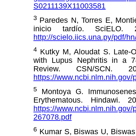
S0211139X11003581
3
Paredes N, Torres E, Monti
inicio tardío. SciELO. 
http://scielo.iics.una.py/pdf/
4
Kutky M, Aloudat S. Late-
with Lupus Nephritis in a 
Review. CSN/SCN. 201
https://www.ncbi.nlm.nih.gov
5
Montoya G. Immunosenesc
Erythematous. Hindawi. 2
https://www.ncbi.nlm.nih.gov
267078.pdf
6
Kumar S, Biswas U, Biswas 