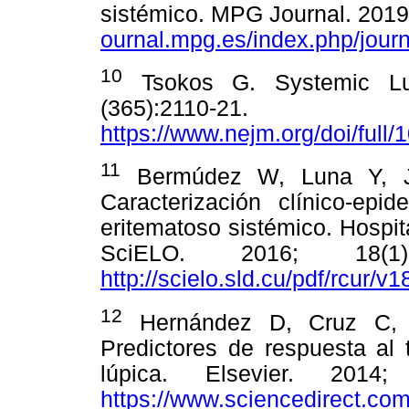
sistémico. MPG Journal. 2019.
ournal.mpg.es/index.php/journ
10
Tsokos G. Systemic Lu
(365):2110-2
https://www.nejm.org/doi/ful
11
Bermúdez W, Luna Y, J
Caracterización clínico-epi
eritematoso sistémico. Hospita
SciELO. 2016; 18(1
http://scielo.sld.cu/pdf/rcur/v
12
Hernández D, Cruz C, 
Predictores de respuesta al 
lúpica. Elsevier. 2014
https://www.sciencedirect.co