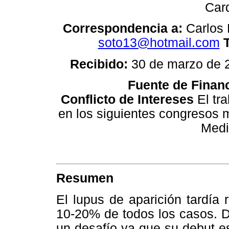
Car
Correspondencia a:
Carlos
soto13@hotmail.com
T
Recibido:
30 de marzo de
Fuente de Finan
Conflicto de Intereses
El tr
en los siguientes congresos
Medi
Resumen
El lupus de aparición tardía 
10-20% de todos los casos. D
un desafío ya que su debut e