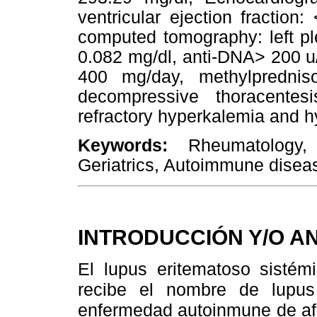
ventricular ejection fraction:
computed tomography: left pl
0.082 mg/dl, anti-DNA> 200 
400 mg/day, methylprednis
decompressive thoracentes
refractory hyperkalemia and hyp
Keywords:
Rheumatology,
Geriatrics, Autoimmune diseas
INTRODUCCIÓN Y/O 
El lupus eritematoso sistém
recibe el nombre de lupu
enfermedad autoinmune de afe