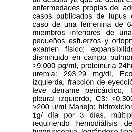
enfermedades propias del ad
casos publicados de lupus d
caso de una femenina de 6
miembros inferiores de un
pequeños esfuerzos y ortopne
examen físico: expansibili
disminuido en campo pulmonar
>9,000 pg/ml, proteinuria-24h
uremia: 293.29 mg/dl, Ecoca
izquierda, fracción de eyecc
leve derrame pericárdico, 
pleural izquierdo, C3: <0.3
>200 u/ml Manejo: hidroxiclo
1g/ día por 3 días, múltip
requiriendo hemodiálisis d
hiperuricemia, lográndose fina