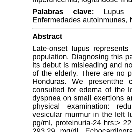
Palabras clave:
Lupus e
Enfermedades autoinmunes, Ne
Abstract
Late-onset lupus represents
population. Diagnosing this p
its debut is misleading and no
of the elderly. There are no 
Honduras. We presentthe 
consulted for edema of the l
dyspnea on small exertions an
physical examination: red
vesicular murmur in the left l
pg/ml, proteinuria-24 hrs:> 2
293.29 mg/dl, Echocardiogram