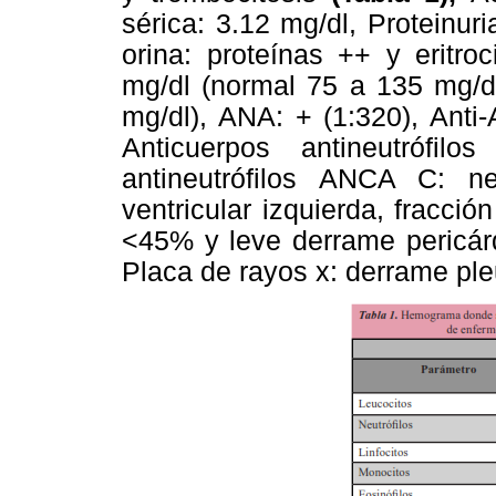
sérica: 3.12 mg/dl, Proteinu
orina: proteínas ++ y eritr
mg/dl (normal 75 a 135 mg/dl
mg/dl), ANA: + (1:320), Anti
Anticuerpos antineutrófil
antineutrófilos ANCA C: neg
ventricular izquierda, fracció
<45% y leve derrame pericárd
Placa de rayos x: derrame ple