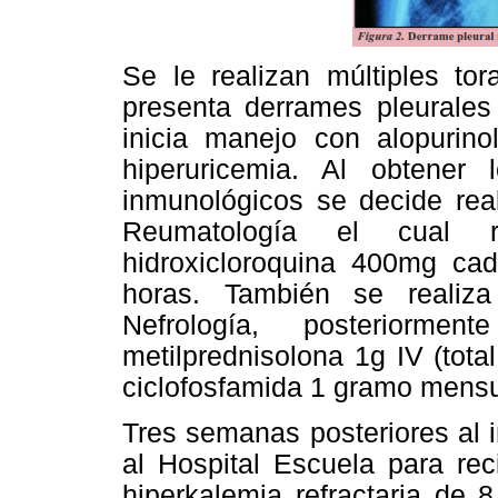
Se le realizan múltiples to
presenta derrames pleurales
inicia manejo con alopuri
hiperuricemia. Al obtener
inmunológicos se decide real
Reumatología el cual r
hidroxicloroquina 400mg c
horas. También se realiza
Nefrología, posteriorm
metilprednisolona 1g IV (total 
ciclofosfamida 1 gramo mensu
Tres semanas posteriores al i
al Hospital Escuela para reci
hiperkalemia refractaria de 