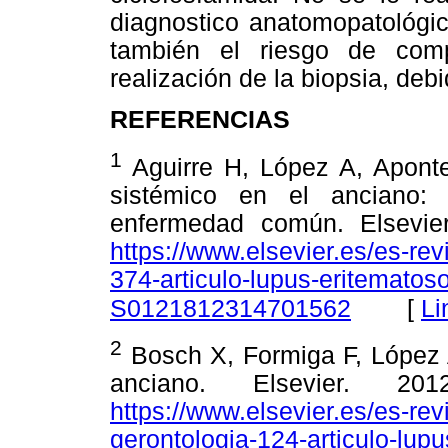
diagnostico anatomopatológic
también el riesgo de comp
realización de la biopsia, debi
REFERENCIAS
1
Aguirre H, López A, Aponte
sistémico en el anciano:
enfermedad común. Elsevier
https://www.elsevier.es/es-re
374-articulo-lupus-eritematos
[
Li
S0121812314701562
2
Bosch X, Formiga F, López A
anciano. Elsevier. 201
https://www.elsevier.es/es-revi
gerontologia-124-articulo-lup