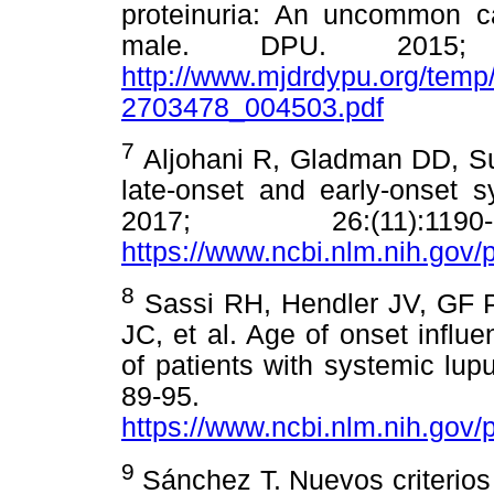
proteinuria: An uncommon ca
male. DPU. 2015; 8
http://www.mjdrdypu.org/tem
2703478_004503.pdf
7
Aljohani R, Gladman DD, Su 
late-onset and early-onset 
2017; 26:(11):1
https://www.ncbi.nlm.nih.go
8
Sassi RH, Hendler JV, GF Pi
JC, et al. Age of onset influe
of patients with systemic lu
89-95. D
https://www.ncbi.nlm.nih.go
9
Sánchez T. Nuevos criterios 