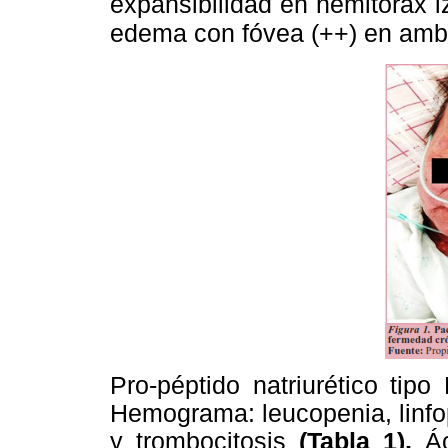
expansibilidad en hemitórax i
edema con fóvea (++) en amba
Pro-péptido natriurético tip
Hemograma: leucopenia, linfo
y trombocitosis
(Tabla 1),
Á