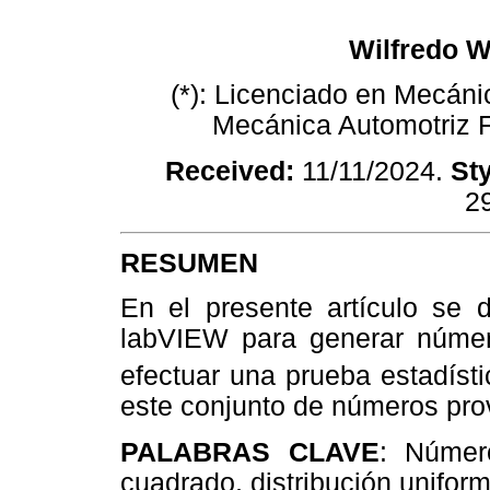
Wilfredo W
(*): Licenciado en Mecáni
Mecánica Automotriz 
Received:
11/11/2024.
St
2
RESUMEN
En el presente artículo se d
labVIEW para generar número
efectuar una prueba estadíst
este conjunto de números prov
PALABRAS CLAVE
: Número
cuadrado, distribución uniform