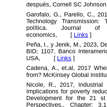
después, Cornell SC Johnson 
Garofalo, G., Parello, C., 2
Technology Transmission: 
política. Journal of 
[
Links
]
economics,
Peña, I., y Jenik, M., 2023, D
BID; 1107. Banco Interameri
[
Links
]
USA,
Cadena, A., et.al, 2017 Wher
from? McKinsey Global Institu
Nicole, R., 2017, Industria
Implications for poverty reduc
Development for the 21 st
Perspectives., Chapter: 3.