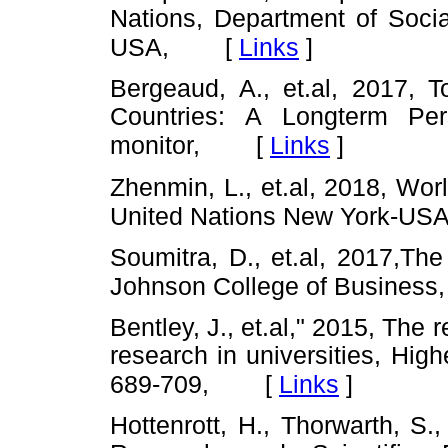
Nations, Department of Socia
[
Links
]
USA,
Bergeaud, A., et.al, 2017, T
Countries: A Longterm Persp
[
Links
]
monitor,
Zhenmin, L., et.al, 2018, Wo
United Nations New York-USA
Soumitra, D., et.al, 2017,Th
Johnson College of Business
Bentley, J., et.al," 2015, The
research in universities, Hig
[
Links
]
689-709,
Hottenrott, H., Thorwarth, S.