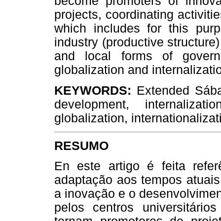
become promoters of innova
projects, coordinating activitie
which includes for this purp
industry (productive structure)
and local forms of gover
globalization and internalizati
KEYWORDS:
Extended Sábato
development, internaliza
globalization, internationalizat
RESUMO
En este artigo é feita refe
adaptação aos tempos atuais,
a inovação e o desenvolviment
pelos centros universitári