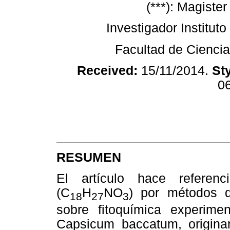
(***): Magiste
Investigador Institut
Facultad de Cienci
Received:
15/11/2014.
St
06
RESUMEN
El artículo hace referen
(C
H
NO
) por métodos d
18
27
3
sobre fitoquímica experimen
Capsicum baccatum, origina