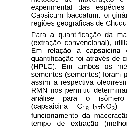
experimental das espécie
Capsicum baccatum, originá
regiões geográficas de Chuqui
Para a quantificação da ma
(extração convencional), uti
Em relação à capsaicina 
quantificação foi através de c
(HPLC). Em ambos os mét
sementes (sementes) foram 
assim a respectiva oleorresi
RMN nos permitiu determinar 
análise para o isômero Tr
(capsaicina C
H
NO
).
18
27
3
funcionamento da maceração
tempo de extração (melho