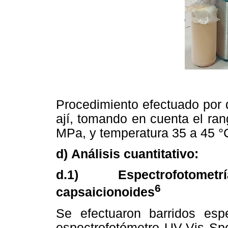
Procedimiento efectuado por 
ají, tomando en cuenta el ran
MPa, y temperatura 35 a 45 °
d) Análisis cuantitativo:
d.1) Espectrofotomet
6
capsaicionoides
Se efectuaron barridos esp
espectrofotómetro UV-Vis Spe