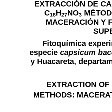
EXTRACCIÓN DE CA
C
H
NO
MÉTOD
18
27
3
MACERACIÓN Y 
SUP
Fitoquímica experim
especie
capsicum ba
y Huacareta, departa
EXTRACTION OF 
METHODS: MACERAT