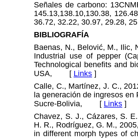
Señales de carbono: 13CNMR
145.13,138.10,130.38, 126.48
36.72, 32.22, 30.97, 29.28, 25
BIBLIOGRAFÍA
Baenas, N., Belović, M., Ilic, 
Industrial use of pepper (C
Technological benefits and b
[
Links
]
USA,
Calle, C., Martínez, J. C., 201
la generación de ingresos en
[
Links
]
Sucre-Bolivia,
Chavez, S. J., Cázares, S. E.,
H. R., Rodríguez, G. M., 2005
in different morph types of 