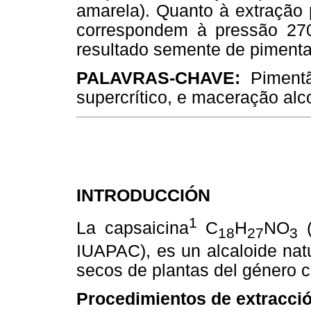
amarela). Quanto à extração p
correspondem à pressão 270
resultado semente de pimenta
PALAVRAS-CHAVE:
Pimentã
supercrítico, e maceração alco
INTRODUCCIÓN
1
La capsaicina
C
H
NO
(
18
27
3
IUAPAC), es un alcaloide natu
secos de plantas del género 
Procedimientos de extracci