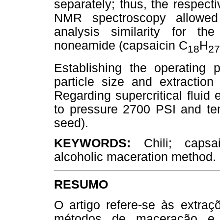
separately; thus, the respect
NMR spectroscopy allowed 
analysis similarity for the 
noneamide (capsaicin C
H
18
27
Establishing the operating p
particle size and extraction 
Regarding supercritical fluid
to pressure 2700 PSI and tem
seed).
KEYWORDS:
Chili; capsaic
alcoholic maceration method.
RESUMO
O artigo refere-se às extra
métodos de maceração e fl