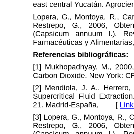
east central Yucatán. Agrocie
Lopera, G., Montoya, R., Card
Restrepo, G., 2006, Obte
(Capsicum annuum l.). Re
Farmacéuticas y Alimentarias
Referencias bibliográficas:
[1] Mukhopadhyay, M., 2000, 
Carbon Dioxide. New York: C
[2] Mendiola, J. A., Herrero,
Supercritical Fluid Extracti
[
Link
21. Madrid-España,
[3] Lopera, G., Montoya, R., Ca
Restrepo, G., 2006, Obte
(Capsicum annuum l.). Re