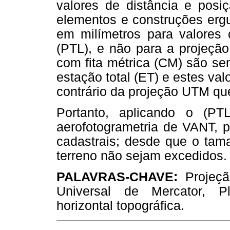
valores de distância e posiç
elementos e construções ergu
em milímetros para valores
(PTL), e não para a projeç
com fita métrica (CM) são se
estação total (ET) e estes va
contrário da projeção UTM que
Portanto, aplicando o (PT
aerofotogrametria de VANT, p
cadastrais; desde que o tama
terreno não sejam excedidos.
PALAVRAS-CHAVE:
Projeçã
Universal de Mercator, Pl
horizontal topográfica.