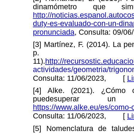
dinamómetro que simu
http://noticias.espanol.autoc
duty-es-evaluado-con-un-din
pronunciada
, Consulta: 09/06
[3] Martínez, F. (2014). La p
p.
11).
http://recursostic.educac
actividades/geometria/trigono
[
L
Consulta: 11/06/2023,
[4] Alke. (2021). ¿Cómo 
puede
superar un veh
https://www.alke.eu/es/como-
[
L
Consulta: 11/06/2023,
[5] Nomenclatura de talude