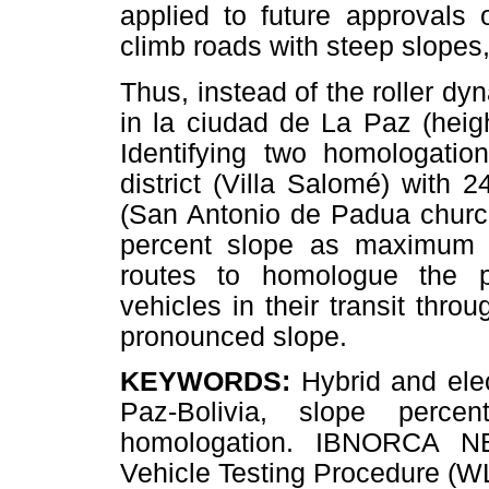
applied to future approvals of
climb roads with steep slopes,
Thus, instead of the roller d
in la ciudad de La Paz (hei
Identifying two homologation
district (Villa Salomé) with 
(San Antonio de Padua church)
percent slope as maximum p
routes to homologue the p
vehicles in their transit thr
pronounced slope.
KEYWORDS:
Hybrid and elec
Paz-Bolivia, slope percen
homologation. IBNORCA NB
Vehicle Testing Procedure (W