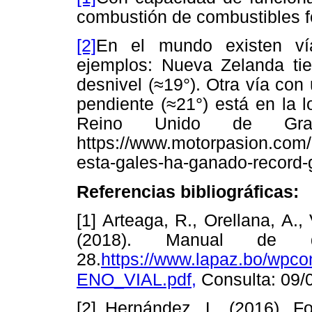
combustión de combustibles fó
[2]
En el mundo existen ví
ejemplos: Nueva Zelanda ti
desnivel (≈19°). Otra vía con
pendiente (≈21°) está en la 
Reino Unido de Gran
https://www.motorpasion.com/
esta-gales-ha-ganado-record-
Referencias bibliográficas:
[1] Arteaga, R., Orellana, A.,
(2018). Manual de 
28.
https://www.lapaz.bo/wp
ENO_VIAL.pdf
,
Consulta: 09/
[2] Hernández, L. (2016). 