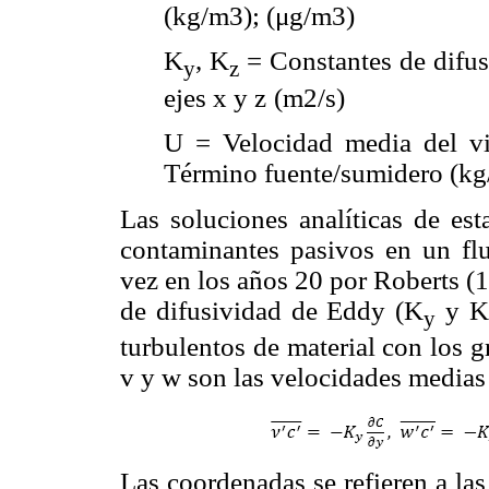
(kg/m3); (μg/m3)
K
, K
= Constantes de difus
y
z
ejes x y z
(m2/s)
U = Velocidad media del vi
Término fuente/sumidero (kg
Las soluciones analíticas de est
contaminantes pasivos en un flu
vez en los años 20 por Roberts (
de difusividad de Eddy (K
y K
y
turbulentos de material con los 
v y w son las velocidades medias d
Las coordenadas se refieren a las