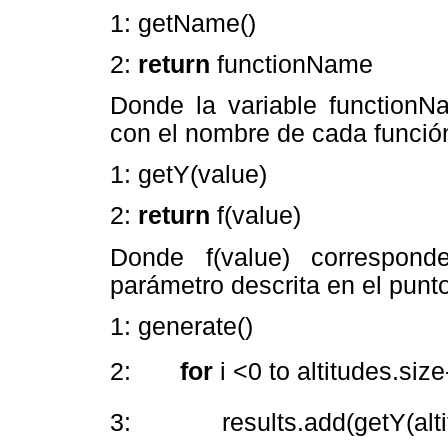
1: getName()
2:
return
functionName
Donde la variable function
con el nombre de cada funció
1: getY(value)
2:
return
f(value)
Donde f(value) correspon
parámetro descrita en el punto
1: generate()
2:
for
i <0 to altitudes.siz
3: results.add(getY(altitud