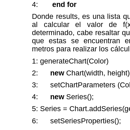
4:
end for
Donde results, es una lista 
al calcular el valor de f
determinado, cabe resaltar que
que estas se encuentran e
metros para realizar los cálcu
1: generateChart(Color)
2:
new
Chart(width, height)
3: setChartParameters (Col
4:
new
Series();
5: Series = Chart.addSeries(ge
6: setSeriesProperties();