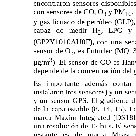
encontraron sensores disponibles
con sensores de CO, O
y PM
.
3
10
y gas licuado de petróleo (GLP)
capaz de medir H
, LPG y
2
(GP2Y1010AU0F), con una sensi
sensor de O
, es Futurlec (MQ1
3
3
μg/m
). El sensor de CO es Han
depende de la concentración del 
Es importante además contar 
instalaron tres sensores) y un se
y un sensor GPS. El gradiente de
de la capa estable (8, 14, 15). 
marca Maxim Integrated (DS18B
una resolución de 12 bits. El sen
restante es de marca Measur