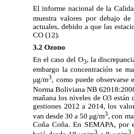
El informe nacional de la Calida
muestra valores por debajo d
actuales, debido a que las esta
CO (12).
3.2 Ozono
En el caso del O
, la discrepanci
3
embargo la concentración se man
3
μg/m
, como puede observarse 
Norma Boliviana NB 62018:2008
mañana los niveles de O3 están d
gestiones 2012 a 2014, los val
3
van desde 30 a 50 μg/m
, con ma
Coña Coña. En SEMAPA, por ej
3
3