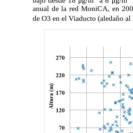
bajó desde 18 μg/m
a 8 μg/m
anual de la red MoniCA, en 200
de O3 en el Viaducto (aledaño a