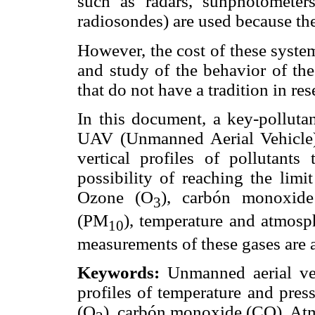
such as radars, sunphotomete
radiosondes) are used because thei
However, the cost of these syste
and study of the behavior of th
that do not have a tradition in res
In this document, a key-pollut
UAV (Unmanned Aerial Vehicle),
vertical profiles of pollutants
possibility of reaching the limi
Ozone (O
), carbón monoxide
3
(PM
), temperature and atmosp
10
measurements of these gases are 
Keywords:
Unmanned aerial veh
profiles of temperature and pres
(O
), carbón monoxide (CO), Atm