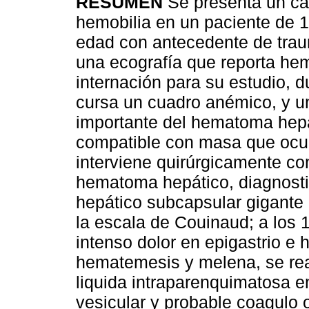
RESUMEN
Se presenta un ca
hemobilia en un paciente de 
edad con antecedente de trau
una ecografía que reporta he
internación para su estudio, d
cursa un cuadro anémico, y u
importante del hematoma hepá
compatible con masa que ocup
interviene quirúrgicamente co
hematoma hepático, diagnost
hepático subcapsular gigante d
la escala de Couinaud; a los 
intenso dolor en epigastrio e h
hematemesis y melena, se rea
liquida intraparenquimatosa e
vesicular y probable coagulo 