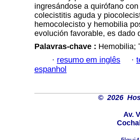
ingresándose a quirófano con
colecistitis aguda y piocolecis
hemocolecisto y hemobilia po
evolución favorable, es dado d
Palavras-chave :
Hemobilia; 
·
resumo em inglês
·
espanhol
©
2026 Hosp
Av. 
Cochab