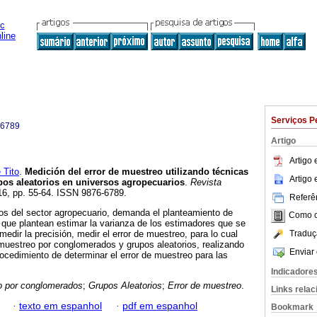
Serviços P
-6789
Artigo
Artigo
Tito
.
Medición del error de muestreo utilizando técnicas
Artigo
os aleatorios en universos agropecuarios
.
Revista
.16, pp. 55-64. ISSN 9876-6789.
Referên
os del sector agropecuario, demanda el planteamiento de
Como ci
que plantean estimar la varianza de los estimadores que se
Traduç
edir la precisión, medir el error de muestreo, para lo cual
muestreo por conglomerados y grupos aleatorios, realizando
Enviar 
ocedimiento de determinar el error de muestreo para las
Indicadore
o por conglomerados
;
Grupos Aleatorios
;
Error de muestreo
.
Links rela
·
texto em espanhol
·
pdf em espanhol
Bookmark