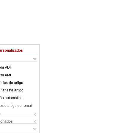
ersonalizados
 em PDF
 em XML
cias do artigo
tar este artigo
ão automática
este artigo por email
s
cionados