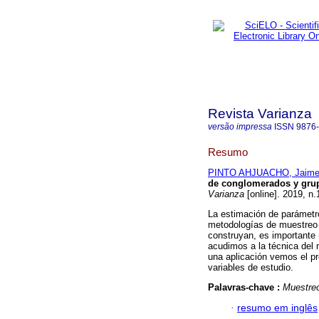
Revista Varianza
versão impressa
ISSN
9876
Resumo
PINTO AHJUACHO, Jaime 
de conglomerados y grup
Varianza
[online]. 2019, n
La estimación de parámetr
metodologías de muestreo 
construyan, es importante m
acudimos a la técnica del 
una aplicación vemos el pr
variables de estudio.
Palavras-chave :
Muestre
·
resumo em inglês