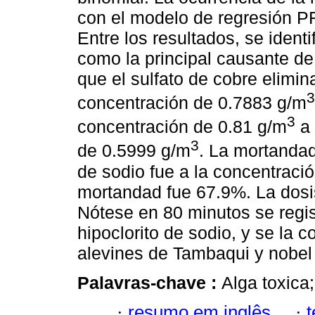
con el modelo de regresión PR
Entre los resultados, se iden
como la principal causante de
que el sulfato de cobre elimin
3
concentración de 0.7883 g/m
3
concentración de 0.81 g/m
a 
3
de 0.5999 g/m
. La mortandad
de sodio fue a la concentració
mortandad fue 67.9%. La dosis 
Nótese en 80 minutos se regis
hipoclorito de sodio, y se la 
alevines de Tambaqui y nobel 
Palavras-chave :
Alga toxica
·
resumo em inglês
·