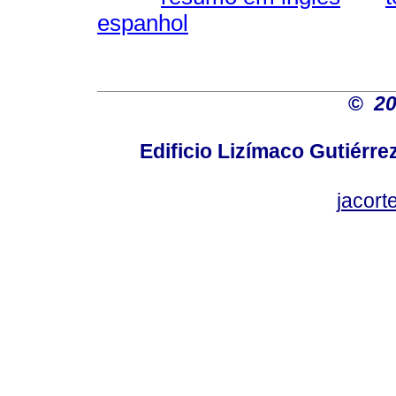
espanhol
©
2
Edificio Lizímaco Gutiérre
jacor