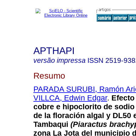
APTHAPI
versão impressa
ISSN
2519-938
Resumo
PARADA SURUBI, Ramón Ari
VILLCA, Edwin Edgar
.
Efecto 
cobre e hipoclorito de sodio 
de la floración algal y DL50 
Tambaqui
(Piaractus brach
zona La Jota del municipio 