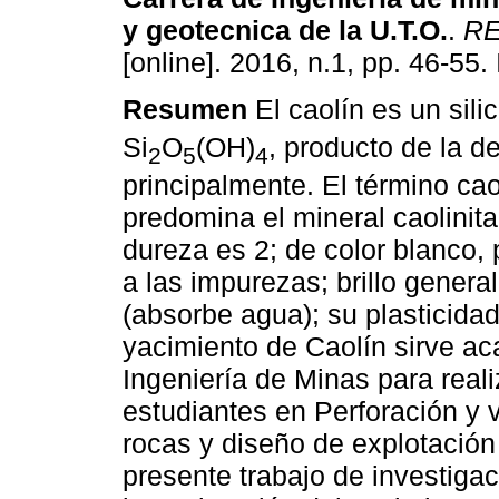
y geotecnica de la U.T.O.
.
RE
[online]. 2016, n.1, pp. 46-55
Resumen
El caolín es un sili
Si
O
(OH)
, producto de la 
2
5
4
principalmente. El término caol
predomina el mineral caolinita
dureza es 2; de color blanco,
a las impurezas; brillo gener
(absorbe agua); su plasticida
yacimiento de Caolín sirve a
Ingeniería de Minas para real
estudiantes en Perforación y 
rocas y diseño de explotación 
presente trabajo de investiga