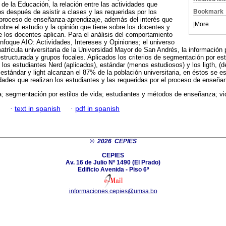
e la Educación, la relación entre las actividades que
Bookmark
ios después de asistir a clases y las requeridas por los
 proceso de enseñanza-aprendizaje, además del interés que
|
More
obre el estudio y la opinión que tiene sobre los docentes y
 los docentes aplican. Para el análisis del comportamiento
enfoque AIO: Actividades, Intereses y Opiniones; el universo
trícula universitaria de la Universidad Mayor de San Andrés, la información p
estructurada y grupos focales. Aplicados los criterios de segmentación por es
 los estudiantes Nerd (aplicados), estándar (menos estudiosos) y los ligth, (
stándar y light alcanzan el 87% de la población universitaria, en éstos se es
vidades que realizan los estudiantes y las requeridas por el proceso de enseña
a; segmentación por estilos de vida; estudiantes y métodos de enseñanza; vid
·
text in spanish
·
pdf in spanish
©
2026 CEPIES
CEPIES
Av. 16 de Julio Nº 1490 (El Prado)
Edificio Avenida - Piso 6º
informaciones.cepies@umsa.bo