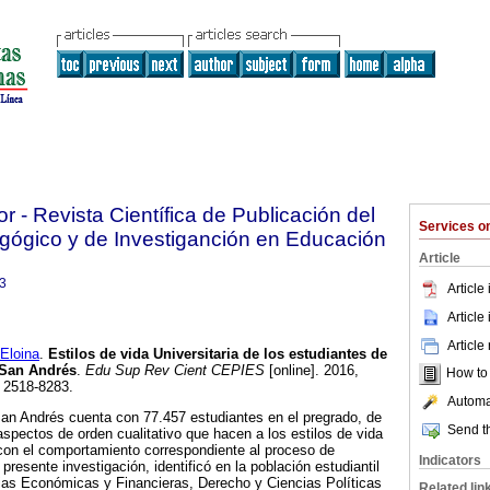
 - Revista Científica de Publicación del
Services 
gógico y de Investiganción en Educación
Article
3
Article
Article
Article
loina
.
Estilos de vida Universitaria de los estudiantes de
 San Andrés
.
Edu Sup Rev Cient CEPIES
[online]. 2016,
How to c
N 2518-8283.
Automat
an Andrés cuenta con 77.457 estudiantes en el pregrado, de
Send th
spectos de orden cualitativo que hacen a los estilos de vida
n con el comportamiento correspondiente al proceso de
Indicators
resente investigación, identificó en la población estudiantil
cias Económicas y Financieras, Derecho y Ciencias Políticas
Related lin