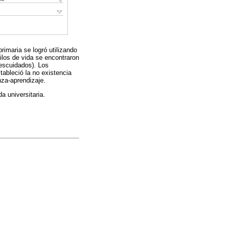
rimaria se logró utilizando
tilos de vida se encontraron
descuidados). Los
tableció la no existencia
nza-aprendizaje.
a universitaria.