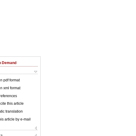
on Demand
 in pdf format
 in xml format
 references
ite this article
ic translation
is article by e-mail
ks