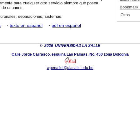
vamente para cualquier otro servicio siempre que posea
Bookmark
o de usuarios.
|
Otros
uronales; separaciones; sistemas.
s
·
texto en español
·
pdf en español
©
2026 UNIVERSIDAD LA SALLE
Calle Jorge Carrasco, esquina Las Palmas, No. 450 zona Bolognia
wpenafiel@ulasalle.edu.bo