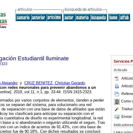
gación Estudiantil Iluminate
Servicios 
2323
Articulo
Articu
Alejandro
y
CRUZ BENITEZ, Christian Gerardo
.
Articu
con redes neuronales para
prevenir abandonos a un
online]. 2019, vol.11, n.1, pp. 33-44. ISSN 2415-2323.
Referen
rmados por varios conjuntos de elementos, tienden a perder
Como ci
os se separan del sistema, para solucionarlo una red
Traduc
 de separación con una base de datos de afiliados que están
coy los clasificará para anticipar su separación con el
Enviar 
 cuantitativa de diseño no experimental longitudinal, la red
 en base a si abandonarán o seguirán utilizando el seguro. Tras
Indicadore
ionó con un índice de aciertos de 91.43%, con otra base de
 aciertos fue de 90.18%. Con dichos resultados se concluyó
Links rela