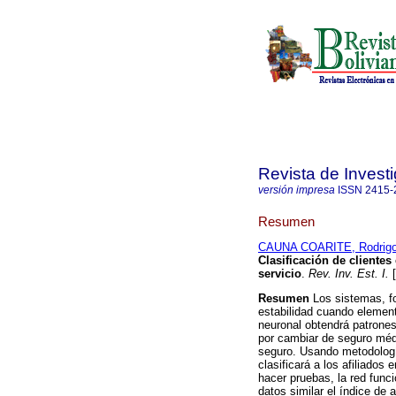
Revista de Investi
versión impresa
ISSN
2415-
Resumen
CAUNA COARITE, Rodrigo 
Clasificación de clientes
servicio
.
Rev. Inv. Est. I.
[
Resumen
Los sistemas, fo
estabilidad cuando element
neuronal obtendrá patrones
por cambiar de seguro médi
seguro. Usando metodología
clasificará a los afiliados
hacer pruebas, la red func
datos similar el índice de