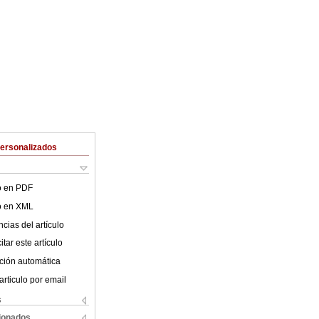
Personalizados
lo en PDF
lo en XML
cias del artículo
tar este artículo
ción automática
articulo por email
s
cionados