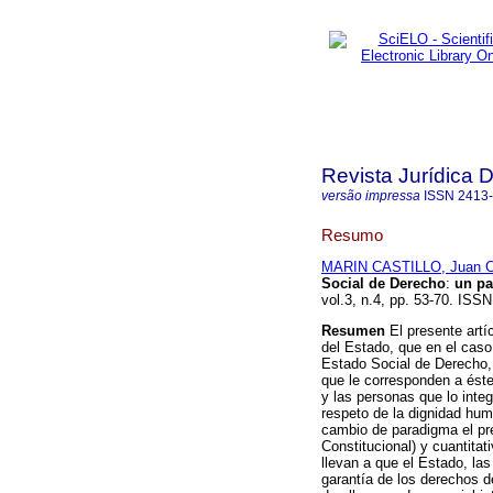
Revista Jurídica 
versão impressa
ISSN
2413
Resumo
MARIN CASTILLO, Juan C
Social de Derecho
:
un pa
vol.3, n.4, pp. 53-70. ISS
Resumen
El presente artí
del Estado, que en el caso 
Estado Social de Derecho, 
que le corresponden a éste
y las personas que lo inte
respeto de la dignidad huma
cambio de paradigma el pre
Constitucional) y cuantita
llevan a que el Estado, la
garantía de los derechos d