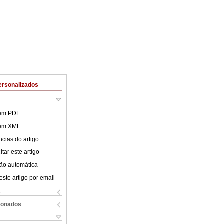
ersonalizados
 em PDF
 em XML
cias do artigo
tar este artigo
ão automática
este artigo por email
s
cionados