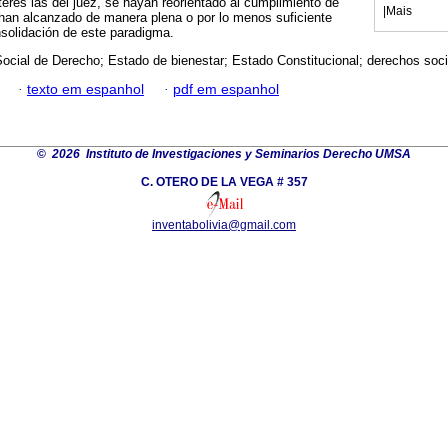
terés las del juez, se hayan reorientado al cumplimiento de
|
Mais
 han alcanzado de manera plena o por lo menos suficiente
nsolidación de este paradigma.
ocial de Derecho; Estado de bienestar; Estado Constitucional; derechos soci
·
texto em espanhol
·
pdf em espanhol
©
2026 Instituto de Investigaciones y Seminarios Derecho UMSA
C. OTERO DE LA VEGA # 357
inventabolivia@gmail.com