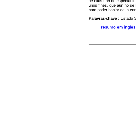
de ellas son de especial in
unos fines, que aún no se
para poder hablar de la co
Palavras-chave :
Estado S
·
resumo em inglês