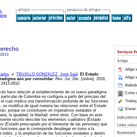
Derecho
Serviços P
-2810
Artigo
Artigo
arlos
e
TRUJILLO GONZALEZ, José Saúl
.
El Estado
Artigo
radigma aún por consolidar
.
Rev. Jur. Der.
[online]. 2016,
N 2413-2810.
Referên
culo hace relación al establecimiento de un nuevo paradigma
Como ci
particular de Colombia se configura a partir del principio del
Traduç
el cual implica una transformación profunda de las funciones
, se modifica de igual manera las relaciones entre el Estado
Enviar 
gran, porque se constituyen en imperativos estatales el
na, la igualdad, la libertad, entre otros. Con base en este
Indicadore
sente escrito describe los elementos cualitativo (Estado
tivo (Estado preocupado por el bienestar de las personas) que
Links rela
s funciones que le corresponde desplegar en torno a la
Bookmark
e todos, y la ampliación de las funciones estatales y dentro