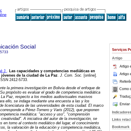
icación Social
Serviços P
-5733
Artigo
Artigo
é J.
.
Las capacidades y competencias mediáticas en
Artigo
 jóvenes de la ciudad de La Paz
.
J. Com. Soc.
[online].
. ISSN 2412-5733.
Referên
te la primera investigación en Bolivia desde el enfoque de
Como ci
 Su propósito es evaluar el grado de competencia mediática
Traduç
e La Paz, respecto a los medios audiovisuales masivos
Para ello, se indaga mediante una encuesta a las y los
Enviar 
de licenciatura de las universidades de esta ciudad. El marco
o corresponde a Pérez-Tornero y Varis (2012), que proponen
Indicadore
competencia mediática: "acceso y uso", "comprensión
creatividad". A iniciativa del autor de la investigación, se
Links rela
s en torno al contexto mediático del lugar, el conocimiento
Bookmark
cos, la valoración de la educación y competencia mediática,