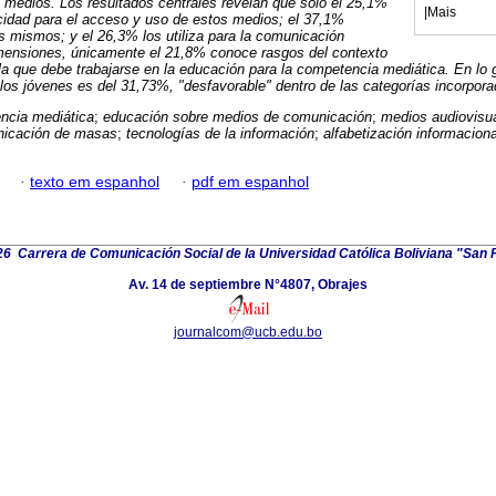
 medios. Los resultados centrales revelan que sólo el 25,1%
|
Mais
dad para el acceso y uso de estos medios; el 37,1%
 mismos; y el 26,3% los utiliza para la comunicación
dimensiones, únicamente el 21,8% conoce rasgos del contexto
a que debe trabajarse en la educación para la competencia mediática. En lo g
os jóvenes es del 31,73%, "desfavorable" dentro de las categorías incorpora
ncia mediática
;
educación sobre medios de comunicación
;
medios audiovisu
nicación de masas
;
tecnologías de la información
;
alfabetización informaciona
·
texto em espanhol
·
pdf em espanhol
6 Carrera de Comunicación Social de la Universidad Católica Boliviana "San 
Av. 14 de septiembre N°4807, Obrajes
journalcom@ucb.edu.bo