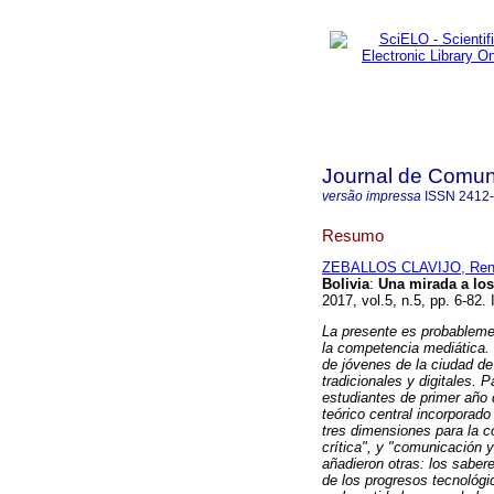
Journal de Comun
versão impressa
ISSN
2412
Resumo
ZEBALLOS CLAVIJO, Ren
Bolivia
:
Una mirada a los
2017, vol.5, n.5, pp. 6-82
La presente es probablemen
la competencia mediática.
de jóvenes de la ciudad d
tradicionales y digitales. 
estudiantes de primer año 
teórico central incorporad
tres dimensiones para la 
crítica", y "comunicación y 
añadieron otras: los sabere
de los progresos tecnológi