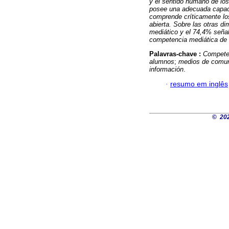
y el sentido humano de los
posee una adecuada capaci
comprende críticamente los
abierta. Sobre las otras 
mediático y el 74,4% señal
competencia mediática de l
Palavras-chave :
Compete
alumnos
;
medios de comu
información
.
·
resumo em inglês
©
202