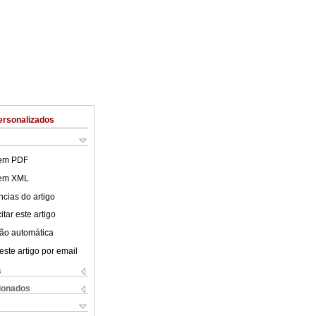
ersonalizados
 em PDF
 em XML
cias do artigo
tar este artigo
ão automática
este artigo por email
s
cionados