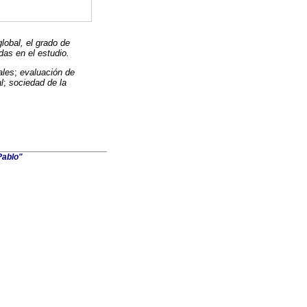
lobal, el grado de
das en el estudio.
ales
;
evaluación de
l
;
sociedad de la
Pablo"