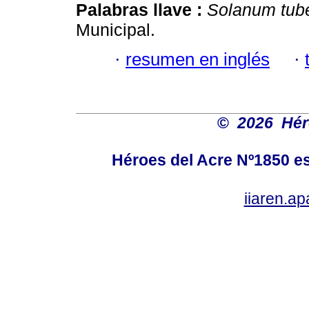
Palabras llave :
Solanum tub
Municipal.
·
resumen en inglés
·
©
2026 Hér
Héroes del Acre Nº1850 es
iiaren.a