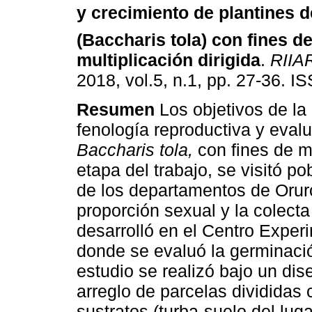
y crecimiento de plantines de
(Baccharis tola) con fines d
multiplicación dirigida
.
RIIA
2018, vol.5, n.1, pp. 27-36. 
Resumen
Los objetivos de la 
fenología reproductiva y evalu
Baccharis tola,
con fines de mu
etapa del trabajo, se visitó p
de los departamentos de Oruro
proporción sexual y la colect
desarrolló en el Centro Exper
donde se evaluó la germinació
estudio se realizó bajo un di
arreglo de parcelas divididas 
sustratos (turba-suelo del luga