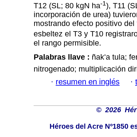
-1
T12 (SL; 80 kgN ha
), T11 (S
incorporación de urea) tuviero
mostrando efecto positivo del f
esbeltez el T3 y T10 registra
el rango permisible.
Palabras llave :
ñak'a tula; f
nitrogenado; multiplicación dir
·
resumen en inglés
·
©
2026 Hér
Héroes del Acre Nº1850 es