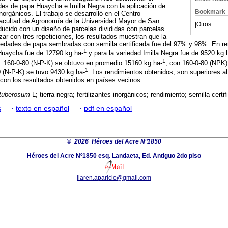
des de papa Huaycha e Imilla Negra con la aplicación de
Bookmark
 inorgánicos. El trabajo se desarrolló en el Centro
acultad de Agronomía de la Universidad Mayor de San
|
Otros
ucido con un diseño de parcelas divididas con parcelas
zar con tres repeticiones, los resultados muestran que la
iedades de papa sembradas con semilla certificada fue del 97% y 98%. En r
1
 Huaycha fue de 12790 kg ha-
y para la variedad Imilla Negra fue de 9520 kg 
1
+ 160-0-80 (N-P-K) se obtuvo en promedio 15160 kg ha-
, con 160-0-80 (NPK)
1
 (N-P-K) se tuvo 9430 kg ha-
. Los rendimientos obtenidos, son superiores a
con los resultados obtenidos en países vecinos.
tuberosum
L; tierra negra; fertilizantes inorgánicos; rendimiento; semilla certif
s
·
texto en español
·
pdf en español
©
2026 Héroes del Acre Nº1850
Héroes del Acre Nº1850 esq. Landaeta, Ed. Antiguo 2do piso
iiaren.aparicio@gmail.com