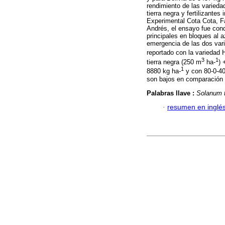
rendimiento de las varieda
tierra negra y fertilizantes
Experimental Cota Cota, F
Andrés, el ensayo fue cond
principales en bloques al a
emergencia de las dos var
reportado con la variedad
3
1
tierra negra (250 m
ha-
) 
1
8880 kg ha-
y con 80-0-40
son bajos en comparación 
Palabras llave :
Solanum 
·
resumen en inglé