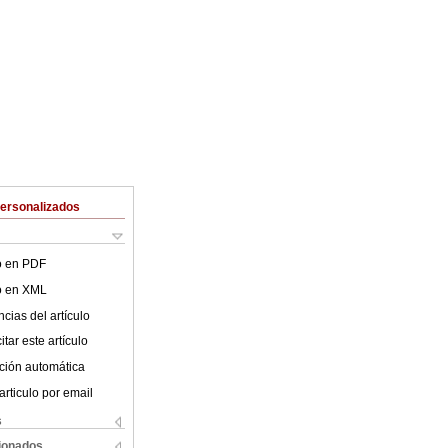
Personalizados
lo en PDF
lo en XML
cias del artículo
tar este artículo
ción automática
articulo por email
s
cionados