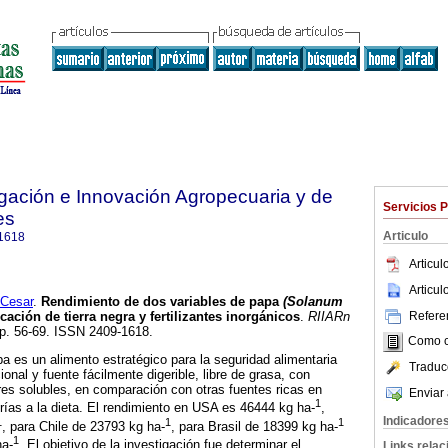
igación e Innovación Agropecuaria y de
Servicios 
es
Articulo
1618
Articu
Articu
Cesar
.
Rendimiento de dos variables de papa
(Solanum
Referen
icación de tierra negra y fertilizantes inorgánicos
.
RIIARn
 pp. 56-69. ISSN 2409-1618.
Como ci
pa es un alimento estratégico para la seguridad alimentaria
Traduc
ional y fuente fácilmente digerible, libre de grasa, con
es solubles, en comparación con otras fuentes ricas en
Enviar 
1
rías a la dieta. El rendimiento en USA es 46444 kg ha-
,
Indicadore
1
1
1
, para Chile de 23793 kg ha-
, para Brasil de 18399 kg ha-
1
ha-
. El objetivo de la investigación fue determinar el
Links rela