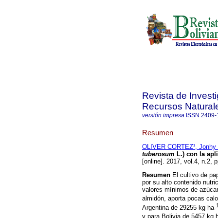
Revista de Invest
Recursos Natural
versión impresa
ISSN
2409-
Resumen
OLIVER CORTEZ¹, Jonhy 
tuberosum
L.) con la apl
[online]. 2017, vol.4, n.2,
Resumen
El cultivo de pa
por su alto contenido nutric
valores mínimos de azúcar
almidón, aporta pocas calo
Argentina de 29255 kg ha-
y para Bolivia de 5457 kg 