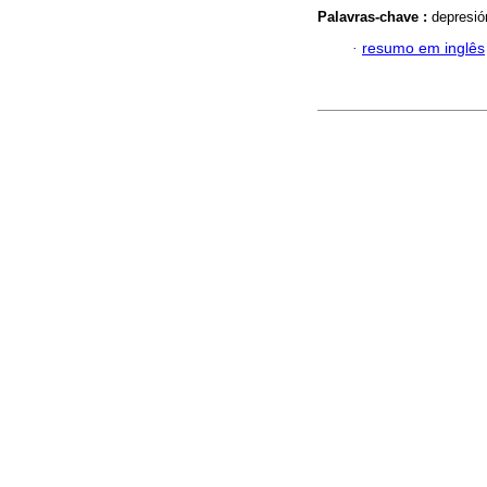
Palavras-chave :
depresión
·
resumo em inglês