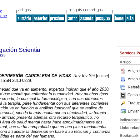
gación Scientia
Serviços P
229
Artigo
Artigo
DEPRESIÓN
:
CARCELERA DE VIDAS
.
Rev Inv Sci
[online].
Artigo
6. ISSN 2313-0229.
Referên
medad que va en aumento, expertos indican que el año 2030,
ad que tendrá que enfrentar la humanidad.
Hay muchos tipos
Como ci
creado, la principal la farmacológica, con sus diferentes
Traduç
á la terapia, parte fundamental con sus diferentes corrientes
ción va en función al análisis funcional que se realice de
Enviar 
rsonal, siendo la más usada por su efectividad, la terapia
 artículo presenta además otro recurso terapéutico, no
Indicadore
el área de salud mental hasta hace aproximadamente dos
ritual, que se ha comprobado que es una pieza fundamental
Links rela
ona a superar la depresión en base a su relación y confianza
Bookmark
alidad es parte del ser humano.