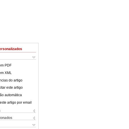
ersonalizados
 em PDF
 em XML
cias do artigo
tar este artigo
ão automática
este artigo por email
s
cionados