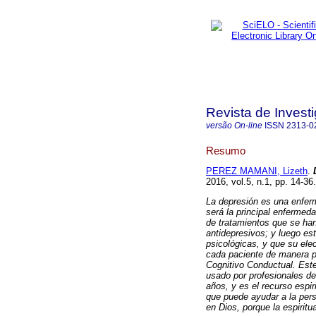
Revista de Investi
versão On-line
ISSN
2313-0
Resumo
PEREZ MAMANI, Lizeth
.
2016, vol.5, n.1, pp. 14-3
La depresión es una enfer
será la principal enfermed
de tratamientos que se han 
antidepresivos; y luego est
psicológicas, y que su elec
cada paciente de manera pe
Cognitivo Conductual.
Este
usado por profesionales d
años, y es el recurso espi
que puede ayudar a la pers
en Dios, porque la espiritu