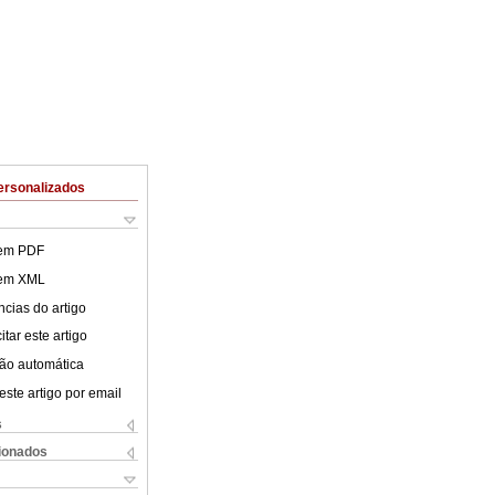
ersonalizados
 em PDF
 em XML
cias do artigo
tar este artigo
ão automática
este artigo por email
s
cionados