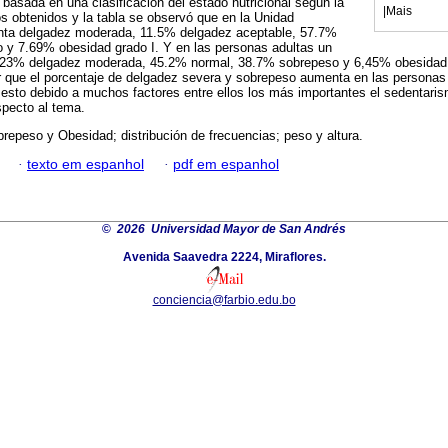
 basada en una clasificación del estado nutricional según la
|
Mais
 obtenidos y la tabla se observó que en la Unidad
nta delgadez moderada, 11.5% delgadez aceptable, 57.7%
 y 7.69% obesidad grado I. Y en las personas adultas un
.23% delgadez moderada, 45.2% normal, 38.7% sobrepeso y 6,45% obesidad 
r que el porcentaje de delgadez severa y sobrepeso aumenta en las personas
 esto debido a muchos factores entre ellos los más importantes el sedentaris
specto al tema.
repeso y Obesidad; distribución de frecuencias; peso y altura.
·
texto em espanhol
·
pdf em espanhol
©
2026 Universidad Mayor de San Andrés
Avenida Saavedra 2224, Miraflores.
conciencia@farbio.edu.bo