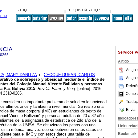
NCIA
Serviços P
-0265
Artigo
Artigo
A, MARY DANITZA
e
CHOQUE DURAN, CARLOS
Artigo
rativo de sobrepeso y obesidad mediante el índice de
ntes del Colegio Manuel Vicente Ballivian y personas
Referên
La Paz-Bolivia 2015
.
Rev.Cs.Farm. y Bioq.
[online]. 2016,
SN 2310-0265.
Como ci
Traduç
e considera un importante problema de salud en la sociedad
os últimos años y también a nivel mundial. Se realizó una
Enviar 
ndice de masa corporal (IMC) en estudiantes de sexto de
nuel Vicente Ballivian" y personas adultas de 20 a 32 años
Indicadore
udiantes de la asignatura de estadística de 2do año de la
éutica de la UMSA. Se obtuvieron los pesos con una
Links rela
a cinta métrica, una vez que se obtuvieron estos datos se
Bookmark
ondiente para el IMC y con estos datos una tabla de