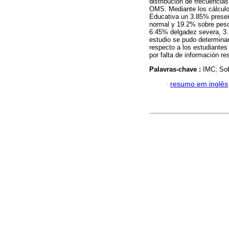
distribución de frecuencias
OMS. Mediante los cálculos
Educativa un 3.85% prese
normal y 19.2% sobre peso
6.45% delgadez severa, 3
estudio se pudo determina
respecto a los estudiantes
por falta de información re
Palavras-chave :
IMC; Sob
·
resumo em inglês