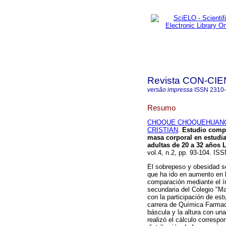
Revista CON-CIE
versão impressa
ISSN
2310
Resumo
CHOQUE CHOQUEHUANC
CRISTIAN
.
Estudio compa
masa corporal en estudia
adultas de 20 a 32 años 
vol.4, n.2, pp. 93-104. IS
El sobrepeso y obesidad s
que ha ido en aumento en l
comparación mediante el í
secundaria del Colegio "Ma
con la participación de est
carrera de Química Farmac
báscula y la altura con un
realizó el cálculo corresp