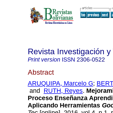
Revista Investigación y
Print version
ISSN
2306-0522
Abstract
ARUQUIPA, Marcelo G
;
BERT
and
RUTH, Reyes
.
Mejorami
Proceso Enseñanza Aprendi
Aplicando Herramientas
Goo
Tec
[online]. 2016, vol.4, n.1,