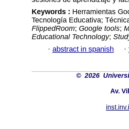
Keywords :
Herramientas Goo
Tecnología Educativa; Técnic
FlippedRoom
;
Google tools
;
M
Educational Technology
;
Stud
·
abstract in spanish
·
©
2026 Univers
Av. Vi
inst.in