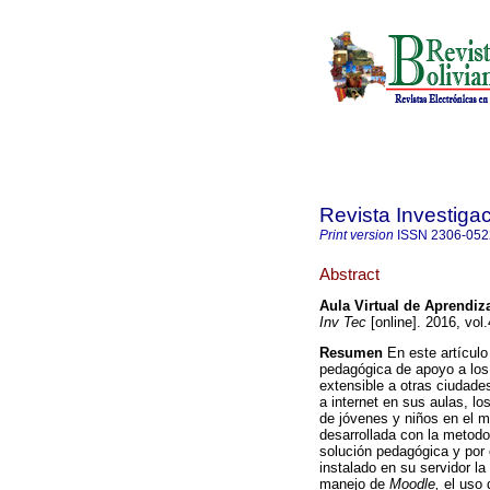
Revista Investiga
Print version
ISSN
2306-052
Abstract
Aula Virtual de Aprendiz
Inv Tec
[online]. 2016, vol
Resumen
En este artículo
pedagógica de apoyo a los
extensible a otras ciudade
a internet en sus aulas, lo
de jóvenes y niños en el m
desarrollada con la metod
solución pedagógica y por 
instalado en su servidor la
manejo de
Moodle,
el uso 