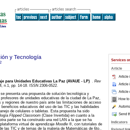
ción y Tecnología
Services 
2
Article
Article
aje para Unidades Educativas La Paz (AVAUE - LP)
.
Rev
Article
.4, n.1, pp. 14-18. ISSN 2306-0522.
Article
 se presenta una propuesta de solución tecnológica y
 profesores de unidades educativas de la ciudad de La Paz,
How to c
s y regiones de nuestro país ante las limitaciones de acceso
Automat
s beneficios educativos del uso de las TIC y las habilidades
anejo de celulares o tabletas. Esta propuesta ha sido
Send th
ología
Flipped Classroom
(Clase Invertida) en cuanto a la
otra parte se ha construido una red LAN a la que se ha
Indicators
 plataforma virtual de aprendizaje
Moodle
®, con tutoriales de
de las TIC y de temas de la materia de Matemáticas de 6to.,
Related lin