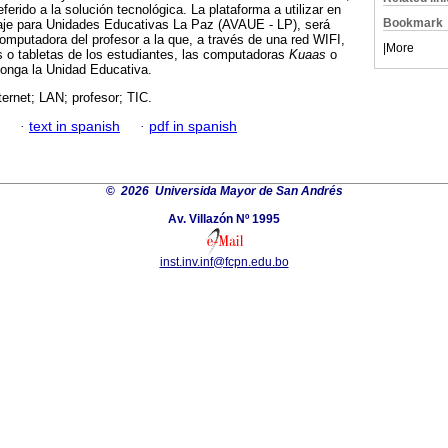
ferido a la solución tecnológica. La plataforma a utilizar en
Bookmark
zaje para Unidades Educativas La Paz (AVAUE - LP), será
computadora del profesor a la que, a través de una red WIFI,
|
More
s o tabletas de los estudiantes, las computadoras
Kuaas
o
onga la Unidad Educativa.
nternet; LAN; profesor; TIC.
·
text in spanish
·
pdf in spanish
©
2026 Universida Mayor de San Andrés
Av. Villazón Nº 1995
inst.inv.inf@fcpn.edu.bo