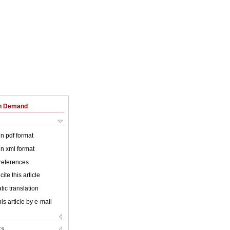
on Demand
 in pdf format
 in xml format
 references
ite this article
ic translation
is article by e-mail
ks