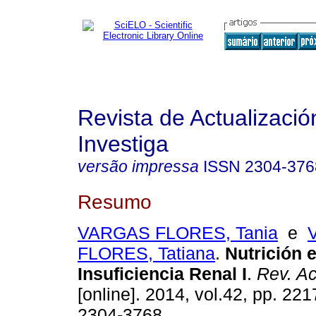
Revista de Actualizació
Investiga
versão impressa
ISSN
2304-376
Resumo
VARGAS FLORES, Tania
e
FLORES, Tatiana
.
Nutrición 
Insuficiencia Renal I
.
Rev. Ac
[online]. 2014, vol.42, pp. 22
2304-3768.