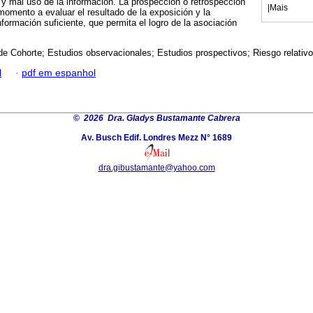
s y mal uso de la información. La prospección o retrospección
|
Mais
momento a evaluar el resultado de la exposición y la
nformación suficiente, que permita el logro de la asociación
de Cohorte; Estudios observacionales; Estudios prospectivos; Riesgo relativo
l
·
pdf em espanhol
©
2026 Dra. Gladys Bustamante Cabrera
Av. Busch Edif. Londres Mezz N° 1689
dra.gibustamante@yahoo.com