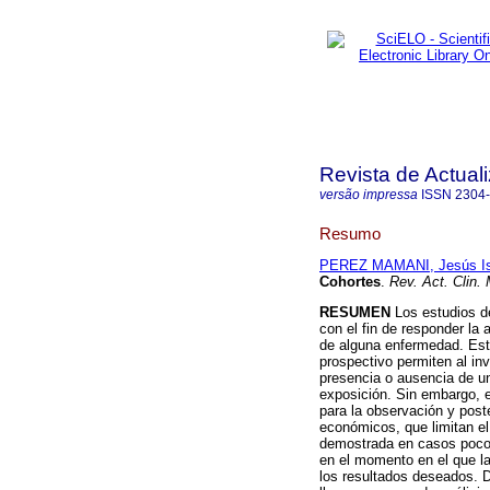
Revista de Actuali
versão impressa
ISSN
2304
Resumo
PEREZ MAMANI, Jesús Is
Cohortes
.
Rev. Act. Clin.
RESUMEN
Los estudios de
con el fin de responder la 
de alguna enfermedad. Esto
prospectivo permiten al inv
presencia o ausencia de u
exposición. Sin embargo, e
para la observación y post
económicos, que limitan el 
demostrada en casos poco 
en el momento en el que la
los resultados deseados. 