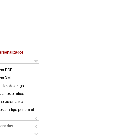
ersonalizados
 em PDF
 em XML
cias do artigo
tar este artigo
ão automática
este artigo por email
s
cionados