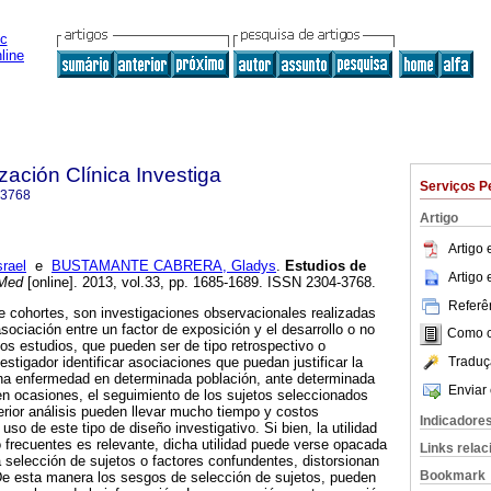
zación Clínica Investiga
Serviços P
-3768
Artigo
Artigo
rael
e
BUSTAMANTE CABRERA, Gladys
.
Estudios de
Artigo
 Med
[online]. 2013, vol.33, pp. 1685-1689. ISSN 2304-3768.
Referên
 cohortes, son investigaciones observacionales realizadas
asociación entre un factor de exposición y el desarrollo o no
Como ci
s estudios, que pueden ser de tipo retrospectivo o
Traduç
estigador identificar asociaciones que puedan justificar la
na enfermedad en determinada población, ante determinada
Enviar 
n ocasiones, el seguimiento de los sujetos seleccionados
erior análisis pueden llevar mucho tiempo y costos
Indicadore
uso de este tipo de diseño investigativo. Si bien, la utilidad
frecuentes es relevante, dicha utilidad puede verse opacada
Links rela
 selección de sujetos o factores confundentes, distorsionan
Bookmark
De esta manera los sesgos de selección de sujetos, pueden