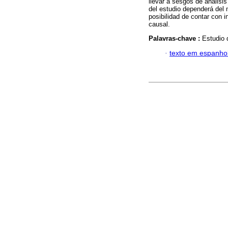
llevar a sesgos de análisi
del estudio dependerá del 
posibilidad de contar con i
causal.
Palavras-chave :
Estudio 
·
texto em espanho