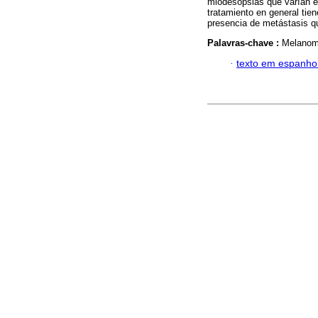
miodesopsias que varían en
tratamiento en general tien
presencia de metástasis qu
Palavras-chave :
Melanoma
·
texto em espanho