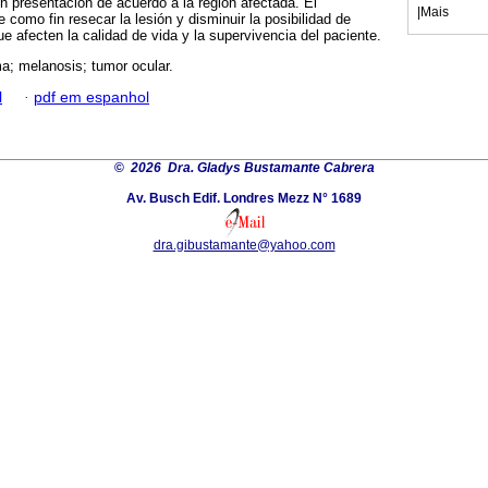
 presentación de acuerdo a la región afectada. El
|
Mais
e como fin resecar la lesión y disminuir la posibilidad de
e afecten la calidad de vida y la supervivencia del paciente.
; melanosis; tumor ocular.
l
·
pdf em espanhol
©
2026 Dra. Gladys Bustamante Cabrera
Av. Busch Edif. Londres Mezz N° 1689
dra.gibustamante@yahoo.com