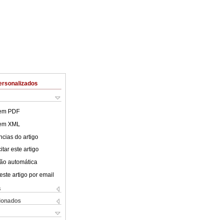
ersonalizados
 em PDF
 em XML
cias do artigo
tar este artigo
ão automática
este artigo por email
s
cionados