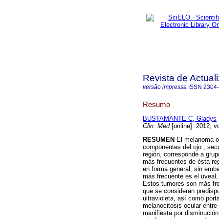
Revista de Actuali
versão impressa
ISSN
2304
Resumo
BUSTAMANTE C, Gladys
Clin. Med
[online]. 2012, v
RESUMEN
El melanoma oc
componentes del ojo , secu
región, corresponde a grup
más frecuentes de ésta reg
en forma general, sin emba
más frecuente es el uveal,
Estos tumores son más fre
que se consideran predisp
ultravioleta, así como por
melanocitosis ocular entre
manifiesta por disminución