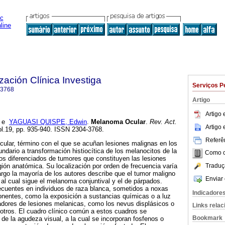
zación Clínica Investiga
Serviços P
-3768
Artigo
Artigo
e
YAGUASI QUISPE, Edwin
.
Melanoma Ocular
.
Rev. Act.
Artigo
ol.19, pp. 935-940. ISSN 2304-3768.
Referên
ular, término con el que se acuñan lesiones malignas en los
ndario a transformación histiocítica de los melanocitos de la
Como ci
os diferenciados de tumores que constituyen las lesiones
Traduç
ión anatómica. Su localización por orden de frecuencia varía
rgo la mayoría de los autores describe que el tumor maligno
Enviar 
 al cual sigue el melanoma conjuntival y el de párpados.
cuentes en individuos de raza blanca, sometidos a noxas
Indicadore
onentes, como la exposición a sustancias químicas o a luz
tadores de lesiones melanicas, como los nevus displásicos o
Links rela
 otros. El cuadro clínico común a estos cuadros se
Bookmark
 de la agudeza visual, a la cual se incorporan fosfenos o