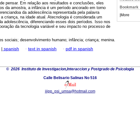
e pensar. Em relação aos resultados e conclusões, eles
Bookmark
tos da amostra, a infância é um período ancorado em torno
diferenciandoa da adolescência representada pela palavra
|
More
a a criança, na idade atual. Atecnologia é considerada um
a adolescência, diferenciando esses dois períodos. Isso nos
corporação da tecnologia variável e seu impacto no processo de
s sociais; desenvolvimento humano; infância; criança; menina.
|
spanish
·
text in spanish
·
pdf in spanish
©
2026 Instituto de Investigacion,Interaccion y Postgrado de Psicologia
Calle Belisario Salinas No 516
iiipp_psi_umsa@hotmail.com