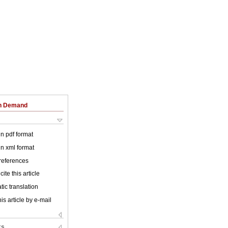
on Demand
 in pdf format
 in xml format
 references
ite this article
ic translation
is article by e-mail
ks