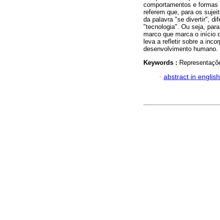
comportamentos e formas d
referem que, para os sujei
da palavra "se divertir", 
"tecnologia". Ou seja, par
marco que marca o início d
leva a refletir sobre a in
desenvolvimento humano.
Keywords :
Representaçõe
·
abstract in english