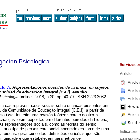
igacion Psicologica
Services 
2
Article
Article
ald W
.
Representaciones sociales de la
niñez, en sujetos
Article
unidad de educacion integral (c.e.i).
estudio
Psicologia
[online]. 2018, n.20, pp. 43-70. ISSN 2223-3032.
Article
ta das representações sociais sobre crianças presentes em
How to c
, da Comunidade de Educação Integral (C.E.I), a partir de
Automat
a isso, foi feita uma revisão teórica sobre o contexto
s crianças foram expostas em diferentes períodos da história,
Send th
As representações sociais, como as teorias do senso
sar o tipo de pensamento social ancorado em torno de uma
Indicators
, procura gerar conceitos, definicóes ou idéias que são
omunidade e que estabelecem parâmetros de
Related lin