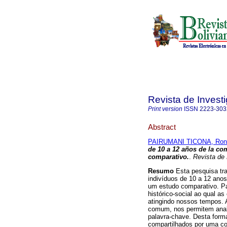
Revista de Invest
Print version
ISSN
2223-303
Abstract
PAIRUMANI TICONA, Ron
de 10 a 12 años de la
com
comparativo.
.
Revista de 
Resumo
Esta pesquisa tra
indivíduos de 10 a 12 anos
um estudo comparativo. Par
histórico-social ao qual a
atingindo nossos tempos. 
comum, nos permitem anali
palavra-chave. Desta forma
compartilhados por uma c