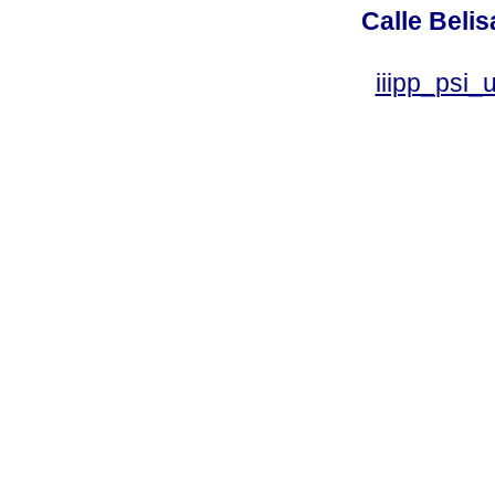
Calle Belis
iiipp_psi