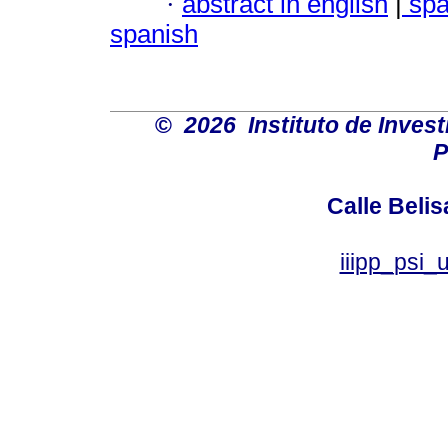
·
abstract in english
|
spa
spanish
©
2026 Instituto de Inves
P
Calle Belis
iiipp_psi