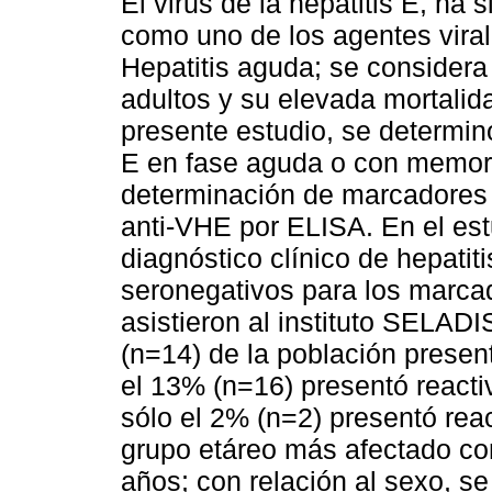
El virus de la hepatitis E, ha s
como uno de los agentes vira
Hepatitis aguda; se considera 
adultos y su elevada mortalid
presente estudio, se determin
E en fase aguda o con memori
determinación de marcadores e
anti-VHE por ELISA. En el est
diagnóstico clínico de hepatiti
seronegativos para los marcad
asistieron al instituto SELADI
(n=14) de la población presen
el 13% (n=16) presentó react
sólo el 2% (n=2) presentó re
grupo etáreo más afectado c
años; con relación al sexo, s