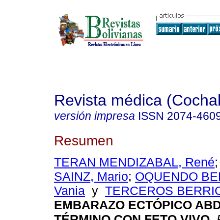
Revista médica (Coch
versión impresa
ISSN
2074-460
Resumen
TERAN MENDIZABAL, René
SAINZ, Mario
;
OQUENDO BE
Vania
y
TERCEROS BERRIOS
EMBARAZO ECTÓPICO ABD
TÉRMINO CON FETO VIVO
.
R