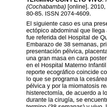
(Cochabamba)
[online]. 2010, 
80-85. ISSN 2074-4609.
El siguiente caso es una pre
ectópico abdominal que llega a
fue referida del Hospital de Q
Embarazo de 38 semanas, prim
presentación pélvica, placenta
una gran masa en cara posteri
en el Hospital Materno Infant
reporte ecográfico coincide co
lo que se programa la cesárea
pélvica y por la miomatosis r
histerectomía, de acuerdo a l
durante la cirugía, se encuent
termino (38 semanas) y vivo,