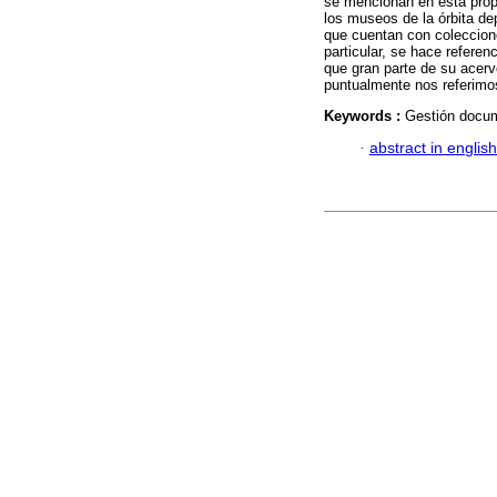
se mencionan en esta propu
los museos de la órbita d
que cuentan con coleccion
particular, se hace referen
que gran parte de su acer
puntualmente nos referimos
Keywords :
Gestión docum
·
abstract in english