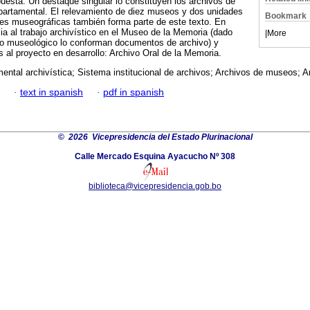
esta. Un destaque singular lo constituyen los archivos de
epartamental. El relevamiento de diez museos y dos unidades
Bookmark
es museográficas también forma parte de este texto. En
cia al trabajo archivístico en el Museo de la Memoria (dado
|
More
vo museológico lo conforman documentos de archivo) y
 al proyecto en desarrollo: Archivo Oral de la Memoria.
ental archivística; Sistema institucional de archivos; Archivos de museos; A
·
text in spanish
·
pdf in spanish
©
2026 Vicepresidencia del Estado Plurinacional
Calle Mercado Esquina Ayacucho Nº 308
biblioteca@vicepresidencia.gob.bo