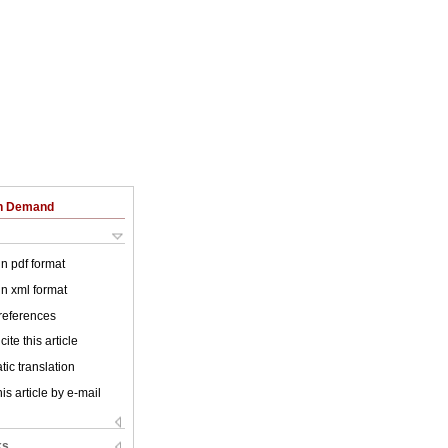
on Demand
 in pdf format
 in xml format
 references
ite this article
ic translation
is article by e-mail
ks