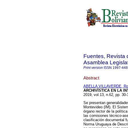
Fuentes, Revista d
Asamblea Legislat
Print version
ISSN
1997-448
Abstract
ABELLA VILLAVERDE, Ro
ARCHIVÍSTICA EN LA I
2019, vol.13, n.62, pp. 30
Se presentan generalidades
Montevideo (IM). El Sistema
órgano rector de la política
las comisiones técnico-ase
clasificación documental f
Norma Uruguaya de Descrip