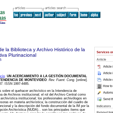
e la Biblioteca y Archivo Histórico de la
Services 
iva Plurinacional
Article
5
Article
Article
cío
.
UN ACERCAMIENTO A LA GESTIÓN DOCUMENTAL
Article
NTENDENCIA DE MONTEVIDEO
.
Rev. Fuent. Cong.
[online].
-37. ISSN 1997-4485.
How to c
 sobre el quehacer archivístico en la Intendencia de
Automat
 de Archivos institucional; el rol del Archivo Central como
 archivística institucional; los profesionales archivólogos en
Send th
soras en materia archivística; la construcción del cuadro de
uncional y la descripción del fondo documental de la IM por la
Indicators
ción Archivística (NUDA)... son los principales ítems que
Related lin