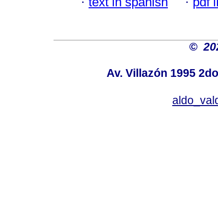
·
text in spanish
·
pdf 
©
20
Av. Villazón 1995 2do
aldo_va