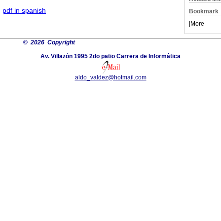
·
pdf in spanish
Bookmark
|
More
©
2026 Copyright
Av. Villazón 1995 2do patio Carrera de Informática
aldo_valdez@hotmail.com