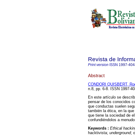
Revista de Inform
Print version
ISSN
1997-404
Abstract
CONDORI QUISBERT, Rodr
n.8, pp. 6-8. ISSN 1997-40
En este artículo se descri
pensar de los conocidos c
que conductas suelen segu
también la ética, en la que
que tiene la sociedad de e
confundiéndolos a menudo
Keywords :
Ethical hacki
hacktivista;
underground
; 