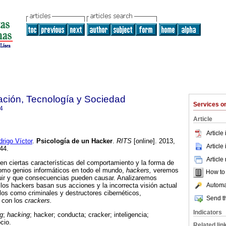
ación, Tecnología y Sociedad
Services 
4
Article
Article
igo Víctor
.
Psicología de un Hacker
.
RITS
[online]. 2013,
Article
44.
Article
ben ciertas características del comportamiento y la forma de
omo genios informáticos en todo el mundo,
hackers,
veremos
How to c
ir y que consecuencias pueden causar. Analizaremos
Automat
 los hackers basan sus acciones y la incorrecta visión actual
llos como criminales y destructores cibernéticos,
Send th
 con los
crackers.
Indicators
ng
;
hacking
; hacker; conducta; cracker; inteligencia;
ocio.
Related lin