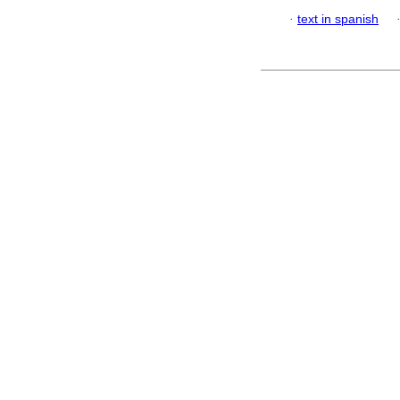
·
text in spanish