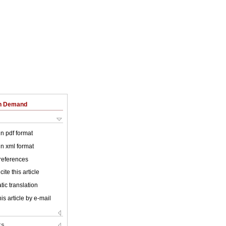
on Demand
 in pdf format
 in xml format
 references
ite this article
ic translation
is article by e-mail
ks