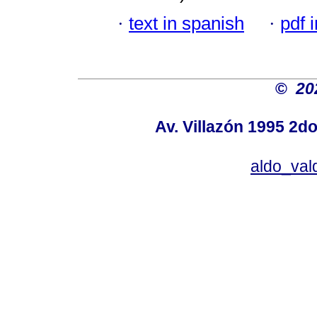
·
text in spanish
·
pdf 
©
20
Av. Villazón 1995 2do
aldo_va