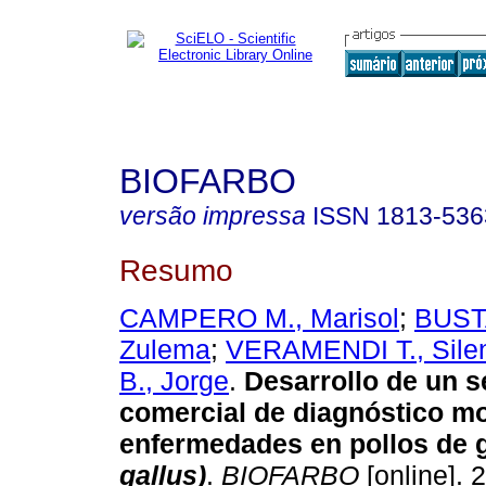
BIOFARBO
versão impressa
ISSN
1813-536
Resumo
CAMPERO M., Marisol
;
BUST
Zulema
;
VERAMENDI T., Sile
B., Jorge
.
Desarrollo de un s
comercial de diagnóstico mo
enfermedades en pollos de 
gallus)
.
BIOFARBO
[online]. 