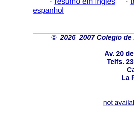
·
resumo em inglês
·
espanhol
©
2026 2007 Colegio de 
Av. 20 d
Telfs. 2
Ca
La P
not availa