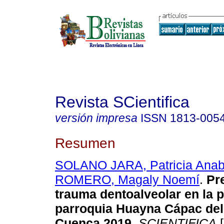
Revista SCientifica
versión impresa
ISSN
1813-005
Resumen
SOLANO JARA, Patricia Anab
ROMERO, Magaly Noemí
.
Pr
trauma dentoalveolar en la p
parroquia Huayna Cápac del
Cuenca 2019
.
SCIENTIFICA
[