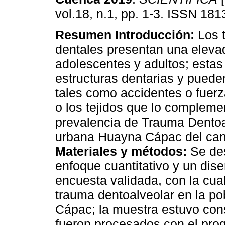
vol.18, n.1, pp. 1-3. ISSN 181
Resumen
Introducción:
Los 
dentales presentan una eleva
adolescentes y adultos; esta
estructuras dentarias y puede
tales como accidentes o fuerz
o los tejidos que lo complem
prevalencia de Trauma Dentoal
urbana Huayna Cápac del can
Materiales y métodos:
Se des
enfoque cuantitativo y un dis
encuesta validada, con la cua
trauma dentoalveolar en la po
Cápac; la muestra estuvo cons
fueron procesados con el pr